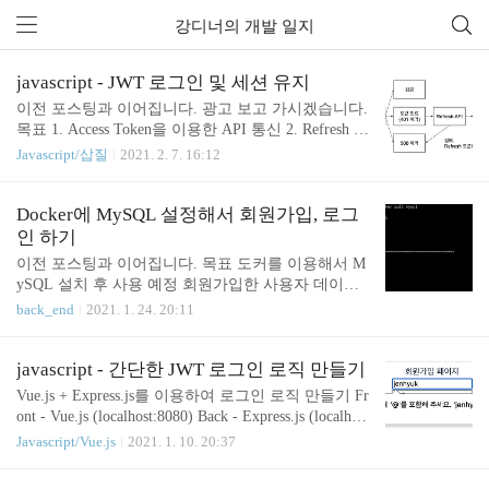
강디너의 개발 일지
javascript - JWT 로그인 및 세션 유지
이전 포스팅과 이어집니다. 광고 보고 가시겠습니다.
목표 1. Access Token을 이용한 API 통신 2. Refresh To
ken을 이용한 Access Token 갱신 3. 사용자 모르게 토
Javascript/삽질
2021. 2. 7. 16:12
큰 갱신 후 API 호출 아래와 같은 Flow로 사용자에게
세션이 끊켰다는것을 모르게 데이터를 보여줄 것입
니다. 준비 front - Vue 만든거 열기 back - API 서버
Docker에 MySQL 설정해서 회원가입, 로그
열기 docker - 만들어둔 컨네이너 시작해서 DB 열기
인 하기
Git - github.com/DinnerKang/study_vue/tree/master/todo
이전 포스팅과 이어집니다. 목표 도커를 이용해서 M
-list Docker - kdinner.tistory.com/99?category=312484 L
ySQL 설치 후 사용 예정 회원가입한 사용자 데이터
ogin API 입니다. 사용자는 로그인을 해서 토큰을 얻
를 MySQL에 저장 로그인 시 JWT 토큰 저장 이전에
back_end
2021. 1. 24. 20:11
어왔습니다. 토큰을 쿠키에 ..
비슷한 포스팅을 한 적이 있습니다. - window는 여기
참고하시면 됩니다. 이번 포스팅에서는 DBeaver라는
데이터베이스 관리 도구 사용하겠습니다. Mac에 도
javascript - 간단한 JWT 로그인 로직 만들기
커가 설치되어있다고 가정하겠습니다. mysql pull 받
Vue.js + Express.js를 이용하여 로그인 로직 만들기 Fr
기 docker pull 이미지이름 mysql 이미지 확인 docker i
ont - Vue.js (localhost:8080) Back - Express.js (localhos
mages 도커 컨테이너 생성 및 실행 docker run -d -p 33
t:5000) (코드: github.com/DinnerKang/study_vue/tree/m
Javascript/Vue.js
2021. 1. 10. 20:37
06:3306 -e MYSQL_ROOT_PASSWORD=password --n
aster/todo-list) front, back 코드는 현재 로컬에서 실행
ame dinner-mysql -v /Users/dinner/sql:/var/lib/mysql my
중입니다. 서로 통신을 하기 위해서 기본 설정을 해