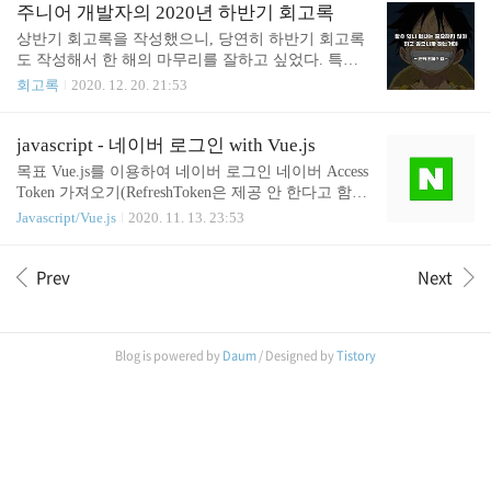
sql -..
줘야 합니다. Front - axios baseURL 설정 axios.default
주니어 개발자의 2020년 하반기 회고록
s.baseURL = 'http://localhost:5000'; Back- cors 설정 con
상반기 회고록을 작성했으니, 당연히 하반기 회고록
st express = require('express'); const cors = require('cor
도 작성해서 한 해의 마무리를 잘하고 싶었다. 특히
s'); const app = expr..
상반기 회고록을 재미있게 봤다는 피드백을 많이 받
회고록
2020. 12. 20. 21:53
아서, 더욱 잘 써보려고 한다. 보통 연말에는 사람들
만나고, 술 먹느라 시간을 많이 쓰기 때문에 회고록
을 늦게 작성할 것 같았는데, 코로나 덕? 분에 집에
javascript - 네이버 로그인 with Vue.js
있는 시간이 많아져서 자연스럽게 글을 쓰고 있다.
목표 Vue.js를 이용하여 네이버 로그인 네이버 Access
(코로나 때문에 회사에서 송년회도 못했다... 작년에
Token 가져오기(RefreshToken은 제공 안 한다고 함)
재미있었는데...) 1. 회사 코로나라서 특별한 이벤트
AccessToken을 이용해서 네이버 API 사용하기 준비
Javascript/Vue.js
2020. 11. 13. 23:53
없이 일만 한 것 같았는데 되돌이켜보니 다양한 일이
물 네이버 어플리케이션 등록 clientId, callbackUrl 값
있었다. (이래서 회고를 하는 것 같다.) 1-1. 광고 서
이 필요합니다. 네이버 API 설명서 1. index.html에 아
비스 하반기 내내 새로운 광고 서비스를 오픈하는 규
Prev
Next
래 코드 삽입 (Naver SDK) 2. DOM이 mount 된 후에
모가 큰 프로젝트에 합류해서 진행했다. 배경을 잠깐
실행될 수 있도록 로직을 짜줍니다. LoginNaver.vue l
소개하자면, 광고 관련 서비스를 전..
ogin.js const naverService = () => { const naverLogin =
new window.naver.LoginWithNaverId({ clientId: "a0K--
Blog is powered by
Daum
/ Designed by
Tistory
----------Xfk", callbackUrl: "http:..