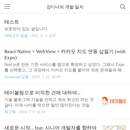
강디너의 개발 일지
테스트
보호되어 있는 글입니다.
카테고리 없음
2025. 12. 3. 16:07
React Native + WebView + 카카오 지도 연동 삽질기 (with
Expo)
Next.js로 만든 기존 서비스를 앱으로 확장하고 싶었다. 그래서 Expo
를 선택했고, 그 과정에서 카카오 지도를 붙이며 겪은 문제들과 해결
방법을 정리해본다. 이 글은 완벽한 가이드라기보다는 내가 실제 겪
Javascript/삽질
2025. 7. 22. 16:00
은 시행착오를 기록하는 삽질기에 가깝다. (지금도 만들고 있는데
계속 작성할수도 있다...)Next.js 서비스 → 앱으로 만들기 시작부동
산에 관심이 많았었기에 국토부 실거래 자료를 기반으로 한 웹 기반
테이블링으로 이직한 건에 대하여...
의 Next.js로 만든 서비스가 있었다."이걸 앱으로 만들어보고 광고를
기술 블로그에 기술을 안적고 계속 회고만 하는 것
한번 붙여봐 ?" 라고 결정하고, Expo를 사용해 개발을 시작했다. 이
같다. 이게 나이를 먹으면 말만 많아진다는 것일
유는 단순했다:React 기반이라 코드 재사용이 쉬울 것 같았고,배포가
까... 그래서 이번에는 어디에 갔는가 ?테이블링이라
회고록
2024. 7. 9. 16:19
빠를 것 같았고,네이티브 개발을 하고 싶지 않았고,이전엔 CLI로 한
는 맛집 줄서기 서비스를 운영하는 회사에 갔다.그곳
번 개발을 했었는데..
은 왜 갔는가 ?먹을 것을 좋아하는 나는 맛집을 가는
것도 좋아한다. 가성비를 따지기는 하지만, 먹기 위
새로운 시작... feat. 시니어 개발자를 향하여