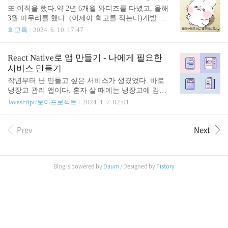
해 돈버는 스타일? 이기 때문에 먹는 것에 아끼지 않
또 이직을 했다.약 2년 6개월 와디즈를 다녔고, 올해
는 편이다. 그렇기에 맛집에서 줄 서는 서비스인 테
3월 마무리를 했다. (이제야 회고를 적는다)개발 지
이블링을 이미 알고 있었다. (예전에는 웹으로도 봤
식뿐만 아니라 문서화, 개발 프로세스 등 개발자에게
회고록
2024. 6. 10. 17:47
었는데, 지금은 접었다고 한다.) 특히 면접 분위기가
필요한 많은 것들을 배우며 성장했다고 생각한다. 이
너무 좋았고, 팀 분위기도 좋아 보였다. (이게 제일
직이 확정되었을 때 기쁨보다 동료들에게 어떻게 말
컸던 것 같다) 역할은 무엇인가 ?미들급 FE개발자?
해야 하나 싱숭생숭했다. 그만큼 팀 분위기가 너무
React Native로 앱 만들기 - 나에게 필요한
의욕 빵빵한 개발자 ?팀장 말 잘듣고 열심히 개발하
좋아서 떠나는 게 맘 편하지 않았다. 왜 또 이직을 했
서비스 만들기
는 실무자?이런 역할이지 않을까 싶다. ..
는가?이력서를 정리하다 보니 벌써 8년 차가 되어버
작년부터 난 만들고 싶은 서비스가 생겼었다. 바로
렸다. 쭈니어일때 10년차 개발자는 완전 능력자 + 시
냉장고 관리 앱이다. 혼자 살 때에는 냉장고에 김치
니어 개발자라고 생각했는데, 내가 곧 10년 차라는
밖에 없었는데, 결혼을 하고 나니 냉장고가 터지려고
Javascript/토이프로젝트
2024. 1. 7. 02:01
생각에 덜컥 겁이 나버렸다.와디즈에는 시니어 FE
했다. 특히 냉동실에 넣고 까먹은 재료들이 발굴될
분들이 많아 보살핌을 듬뿍 받고 자라서, 만약 이분
때마다 너무 마음이 아팠다. 나는 이 문제를 해결하
들이 없어진 상태에서 10년 차가 넘어버린다면…? 이
Prev
Next
고자 냉장고 관리 앱들을 찾아봤지만 내가 만족스러
라는 생각이 드는 순간 뭔가 준비를 해야..
운 앱이 없었다. 내가 원하는 서비스가 없는데 직접
만들자 (기획자/개발자 부부의 고질병) 하지만 나는
아이디어와 개발 능력만 있지 서비스를 기획/디자인
Blog is powered by
Daum
/ Designed by
Tistory
하지 못했다. 그렇기에 아내를 열심히 꼬셨다. 넘치
는 아이디어와 왜 이 서비스를 써야 하는지 정리를
했다. 이 서비스를 만들게 된 계기 결혼 후 집에서 밥
을 많이 해 먹는다. 냉장고/냉동실이 터지려고 한다.
언제나 진수성찬을 해 먹는 것이 아닌 생존요리 & ..