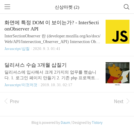
신상마켓 (2)
화면에 특정 DOM 이 보이는가? - InterSecti
onObserver API
InterSectionObserver 란 (developer.mozilla.org/ko/docs/
Web/API/Intersection_Observer_API) Intersection Obser
ver API는 타겟 요소와 상위 요소 또는 최상위 docum
Javascript/삽질
2020. 9. 3. 01:41
ent의viewport 사이의 intersection 내의 변화를 비동기
적으로 관찰하는 방법입니다. intersection 정보는 아
래와 같은 여러 가지 이유 때문에 필요합니다: 페이
딜리셔스 수습 3개월 삽질기
지가 스크롤되는 도중에 발생하는 이미지나 다른 콘
딜리셔스에 입사해서 크게 2가지의 업무를 했습니
텐츠의 지연 로딩. 스크롤 시에, 더 많은 콘텐츠가 로
다. 1. 로그인 페이지 만들기 2. 기존 php 프로젝트를
드 및 렌더링 되어 사용자가 페이지를 이동하지 않아
Vue 컨버팅 작업 로그인 페이지 만들기 처음으로 메
Javascript/이것저것
2019. 10. 31. 02:17
도 되게 하는 infinite-scroll을 구현. 광고 수익을 계산
인으로 맡은 큰 프로젝트였으며 원래 있던 로그인 페
하기 위한 용도로 광고의 가시성 보고. 사용자에게
이지를 개편하는 작업이었습니다. 기존 로그인 페이
결과가 ..
Prev
Next
지는 정말 로그인 기능만 있었다면, 개편될 로그인
페이지는 딜리셔스 서비스인 신상마켓의 소개가 들
어가서 디자이너와 협업이 많이 필요한 프로젝트였
습니다. 기획 한분, 디자이너 두 분, 개발 저 한 명이
Blog is powered by
Daum
/ Designed by
Tistory
메인이었으며, 개발만 약 한 달 동안 진행했습니다.
회사에서 처음으로 디자이너분들과 협업해서 헤멘것