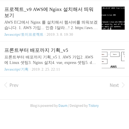
에 초기 로딩 속도가 느리다. 하지만 그 후 필요한 리
의 EC2 에 파일을 전송합니다. pscp -i C:\path\my-key-
소스만 다운로드하기 때문에 빠른 렌더링이 가능하
pair.ppk C:\path\Sample_file.txt ec2-user@public_dns:/h
프로젝트_v9 AWS에 Nginx 설치해서 띄워
다. "초기 로딩 속도가 느리다"라는 것만 이슈하..
ome/ec2-user/Sample_file.txt 참조 : https://docs.aws.am
보기
azon.com/ko_kr/AWSEC2/latest/UserGuide/putty.html 4.
AWS EC2에서 Nginx 를 설치해서 웹서버를 띄워보겠
확인하기 ! 5. 압축 해제 unzip vue-project.zip (사진은
습니다. 1. AWS 가입... 인증 1달라...! 2. https://aws.a
생략)..
mazon.com/ko/getting-started/tutorials/launch-a-virtual-
Javascript/토이프로젝트
2019. 3. 8. 19:30
machine/ 에서 학습하면서 인스턴스 만들기 ! - 인스
턴스 만들면 기본적인 리눅스가 뜹니다 ! 3. ssh ~~~~
어쩌구 저쩌구로 로그인합니다 로그인 완료 이제 본
프론트부터 배포까지 기획_v5
격적인 시작입니다.sudo yum 을 업데이트 해달라고
프론트부터 배포까지 기획_v5 1. AWS 가입2. AWS
하니.. 업데이트 한번 해주시고 (안해도 상관없음) su
에 Linux 셋팅3. Nginx 설치4. vue, express 셋팅5. dock
do yum install nginx설치하다가 중간에 물어보는게
er 설치6. docker 이미지 만든거 불러오기 (도커허브
Javascript/기획
2019. 2. 25. 22:11
있는데 y 누르시면 됩니다. 설치가 완료 되셨으면 sud
에 올려야겠다 미리) 7. 다 연동시키기 8. jenkins 셋
o service nginx start 를 하시면 ! 짠 ! 하지만 끝이 ..
팅?
Prev
Next
Blog is powered by
Daum
/ Designed by
Tistory