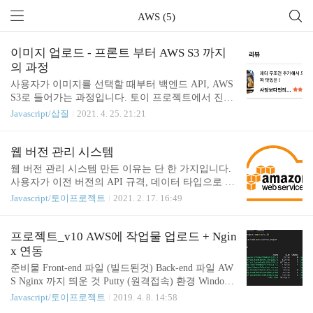
AWS (5)
이미지 업로드 - 프론트 부터 AWS S3 까지
의 과정
사용자가 이미지를 선택할 때부터 백엔드 API, AWS
S3로 들어가는 과정입니다. 토이 프로젝트에서 진행
중인, 리뷰 등록하는 것을 보여드리면서 설명하겠습
Javascript/삽질
2021. 4. 25. 21:21
니다. 기술 스텍: Vue.js, Node.js, AWS S3, MYSQL 보
통 파일 선택하는 input type=file 은 전혀 이쁘지 않아
서 디자인을 입힙니다. 그래서 그 아이는 display: non
웹 버전 관리 시스템
e 하고, 이쁜 디자인을 만들어서 누르면 input file이
웹 버전 관리 시스템 만든 이유는 단 한 가지입니다.
열리도록 코딩합니다. 디자인된 이미지를 누르면 숨
사용자가 이전 버전의 API 규격, 데이터 타입으로 호
겨진 input이 클릭되도록 합니다. 이미지가 선택되면
출해서 오류가 생기기 시작 웹 서비스 배포 후, 사용
Javascript/토이프로젝트
2021. 2. 17. 16:49
changeFile 이벤트를 통해서 preview 이미지를 만들
자가 이전 버전의 웹을 보고 있어서 이슈 발생하는
고, 서버에 보낼 이미지 데이터를 갖고 있으면 됩니
것을 감지했습니다. 딱 담당하고 있던 프로젝트 두
다. // 파일 이름 const imgName = ref(''); // 파..
개에서 같은 이유로 이슈가 발생해서 해결해야 한다
프로젝트_v10 AWS에 작업물 업로드 + Ngin
고 생각했습니다. 우선 원인은 SPA 특성 때문에 발생
x 연동
한 이슈였습니다. 생각지 못한 곳에서 나타났는데, S
준비물 Front-end 파일 (빌드된것) Back-end 파일 AW
PA의 장단점은 여러 가지 있지만 그중 크게 중요하
S Nginx 까지 띄운 것 Putty (원격접속) 환경 Window
지 않게 생각 한 문장이 있습니다. 처음 접속했을 때
10 1. Front-end Build 빌드가 끝난 후 dist 폴더가 만들
Javascript/토이프로젝트
2019. 4. 8. 14:58
웹에 필요한 대부분의 리소스를 다운로드하기 때문
어졌는지 확인해주세요 2. 압축도 해줍니다. 3. 자신