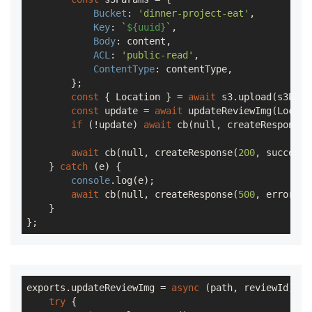
Bucket
: 
'dinner-project-eat'
,

Key
: 
`
${uuid}
`
,

Body
: content,

ACL
: 
'public-read'
,

ContentType
: contentType,

        };

const
 { Location } = 
await
 s3.upload(s3Para
const
 update = 
await
 updateReviewImg(Locati
if
 (!update) 
await
 cb(
null
, createResponse(
await
 cb(
null
, createResponse(
200
, successM
    } 
catch
 (e) {

console
.log(e);

await
 cb(
null
, createResponse(
500
, errorMsg
    }

};
exports.updateReviewImg = 
async
 (path, reviewId) => 
try
 {
