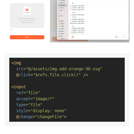
<
img
src
=
"@/assets/img-add-orange-90.svg"
  @
click
=
"$refs.file.click()"
 />
<
input
ref
=
"file"
accept
=
"image/*"
type
=
"file"
style
=
"display: none"
  @
change
=
"changeFile"
>