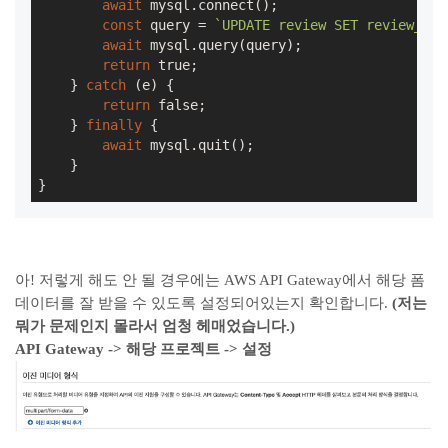
await
 mysql.connect();

const
 query = 
`UPDATE review SET review_cus
await
 mysql.query(query);

return
true
;

    } 
catch
 (e) {

return
false
;

    } 
finally
 {

await
 mysql.quit();

    }

}
아! 저렇게 해도 안 될 경우에는 AWS API Gateway에서 해당 폼
데이터를 잘 받을 수 있도록 설정되어있는지 확인합니다.
(저는
뭐가 문제인지 몰라서 엄청 헤매었습니다.)
API Gateway -> 해당 프로젝트 -> 설정