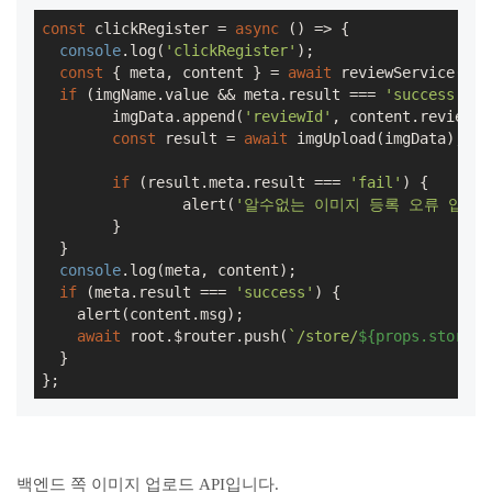
const
 clickRegister = 
async
 () => {

console
.log(
'clickRegister'
);

const
 { meta, content } = 
await
 reviewService().c
if
 (imgName.value && meta.result === 
'success'
) {

  	imgData.append(
'reviewId'
, content.reviewId
const
 result = 
await
 imgUpload(imgData);

if
 (result.meta.result === 
'fail'
) {

  		alert(
'알수없는 이미지 등록 오류 입니다
  	}

  }

console
.log(meta, content);

if
 (meta.result === 
'success'
) {

    alert(content.msg);

await
 root.$router.push(
`/store/
${props.storeId
  }

};
백엔드 쪽 이미지 업로드 API입니다.