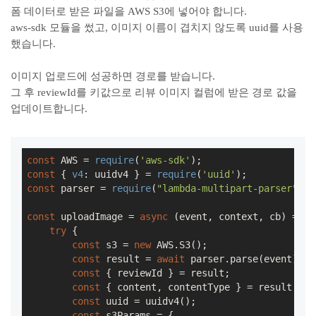
폼 데이터로 받은 파일을 AWS S3에 넣어야 합니다.
aws-sdk 모듈을 썼고, 이미지 이름이 겹치지 않도록 uuid를 사용
했습니다.
이미지 업로드에 성공하면 경로를 받습니다.
그 후 reviewId를 키값으로 리뷰 이미지 컬럼에 받은 경로 값을
업데이트합니다.
const
 AWS = 
require
(
'aws-sdk'
const
 { 
v4
: uuidv4 } = 
require
(
'uuid'
const
 parser = 
require
(
"lambda-multipart-parser"
);

const
 uploadImage = 
async
 (event, context, cb) => {

try
 {

const
 s3 = 
new
 AWS.S3();

const
 result = 
await
 parser.parse(event);

const
 { reviewId } = result;

const
 { content, contentType } = result.fil
const
 uuid = uuidv4();

const
 s3Params = {
