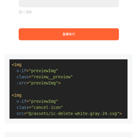
<
img
v-if
=
"previewImg"
class
=
"review__preview"
:src
=
"previewImg"
>
<
img
v-if
=
"previewImg"
class
=
"cancel-icon"
src
=
"@/assets/ic-delete-white-gray-24.svg"
>