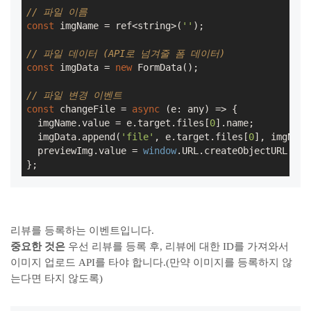
// 파일 이름
const
 imgName = ref<string>(
''
);

// 파일 데이터 (API로 넘겨줄 폼 데이터)
const
 imgData = 
new
 FormData();

// 파일 변경 이벤트
const
 changeFile = 
async
 (e: any) => {

  imgName.value = e.target.files[
0
].name;

  imgData.append(
'file'
, e.target.files[
0
], imgName
  previewImg.value = 
window
.URL.createObjectURL(e.t
};
리뷰를 등록하는 이벤트입니다.
중요한 것은
우선 리뷰를 등록 후, 리뷰에 대한 ID를 가져와서
이미지 업로드 API를 타야 합니다.(만약 이미지를 등록하지 않
는다면 타지 않도록)