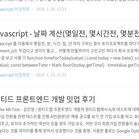
vascript/이것저것
2020. 1. 29. 13:31
avascript - 날짜 계산(몇일전, 몇시간전, 몇분전
vascript 를 이용해서 몇일전, 분, 시간, 일, 년 까지 구하는 함수 토이프로젝트를 
ment.js는 무겁다고 생각이 들고... 어떻게 만들까아아 고민고민 하다가 회사 프로
 보고 사용 !!! function timeForToday(value) { const today = new Date(); co
alue); const betweenTime = Math.floor((today.getTime() - timeValue.getTime(
Time < 1) return '방금전'; if (betweenTime < 60) { return `${..
vascript/이것저것
2020. 1. 15. 21:22
티드 프론트엔드 개발 밋업 후기
 Use AB Test - 김민영 / 원티드랩 프론트엔드 개발자 원티드랩에서 A/B 테스트에 
입 전환율 관련 테스트를 진행 A안(원본)은 채용 공고를 보기 전 가입 유도를 하고, B
주고, 유저의 추가적인 액션이 있을 경우 가입 유도. 어떤 것이 회원가입 전환율이 높은
높다는 것을 데이터를 통해 얻어서 성공했다는 것을 증명. 사용한 툴로는 Google Optimize
e Optimize Javascript API의 설정 페이지 타겟팅 원본과 대안 설정 사용자 타겟팅(