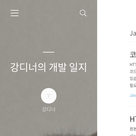
J
코
강디너의 개발 일지
HT
코드
있습
필요
니다
Ja
필요
는 
강디너
H
원본
=l