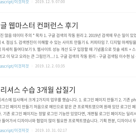
vascript/이것저것
2019. 12. 9. 07:00
기기 등) 트래픽 할당(%) GA 연동 원티드랩의 기술 스펙으로는 ..
글 웹마스터 컨퍼런스 후기
사진 많음 데이터 주의 * 목차 1. 구글 검색의 작동 원리 2. 2019년 검색에 무슨 일이 있
 4. 점심 5. 검색엔진이 이해할 수 있는 사이트 만들기 6. 커피타임 7. 디지털 마케팅을
 자세히 들여다보기 9. 웹사이트 성능 개선 도구 입장할 때 기념품으로 칫솔 세트 + 
먹고 이 닦고 오라는 큰 그림인가...! 1. 구글 검색의 작동 원리 - 구글 검색팀 이수현 
주시고, 검색 알고리즘의 주요 요소에 대해 설명했다. 또한 구글 검색 엔진은 계속해
vascript/이것저것
2019. 12. 2. 03:35
약 60만??(잘 기억이..) 아이디어 중 철저한 테스트를 거쳐서 약 3천 개? 정도의..
리셔스 수습 3개월 삽질기
셔스에 입사해서 크게 2가지의 업무를 했습니다. 1. 로그인 페이지 만들기 2. 기존 ph
로그인 페이지 만들기 처음으로 메인으로 맡은 큰 프로젝트였으며 원래 있던 로그인 
. 기존 로그인 페이지는 정말 로그인 기능만 있었다면, 개편될 로그인 페이지는 딜리
 들어가서 디자이너와 협업이 많이 필요한 프로젝트였습니다. 기획 한분, 디자이너 두 
며, 개발만 약 한 달 동안 진행했습니다. 회사에서 처음으로 디자이너분들과 협업해서 
vascript/이것저것
2019. 10. 31. 02:17
하면서 엄청 왔다 갔다 하면서 대화하고 친해지게 된 계기가 됐습니다. 상용 서버에 배