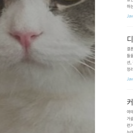
하는
야할
Ja
관한 
디
결론
들을
션,
정리
님 
Ja
는 
스템
커
여태
거슬
런거
는데