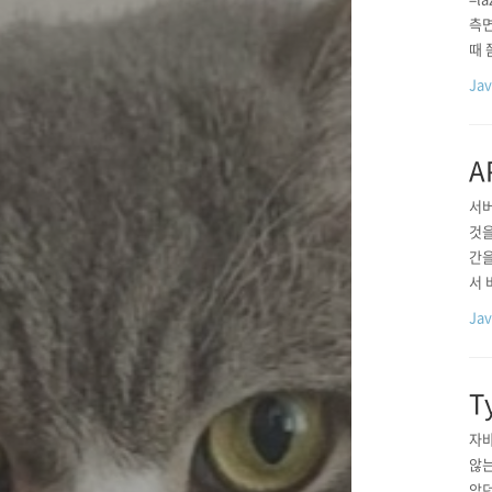
측면
때 쯤
메일
Ja
4. 
A
서버
것을
간을
서 
en
Ja
다.
T
자바
않는
았던