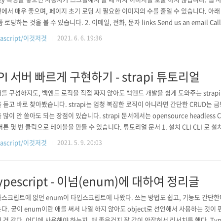
에서 매우 좋으며, 페이지 초기 로딩 시 필요한 이미지의 수를 줄일 수 있습니다. 아래
 로딩하는 것을 볼 수 있습니다. 2. 이메일, 전화, 문자 links Send us an email Call u
 보내기, 전화 걸기, 마지막은 문자 보내기 입니다. 3. OL의 `start` 속성. 신기방기
vascript/이것저것
2021. 6. 6. 19:36
meter 태그 음.......
PI 서버 빠르게 구현하기 - strapi 튜토리얼
를 구성하지도, 백엔드 로직을 직접 짜지 않아도 백엔드 개발을 쉽게 도와주는 stra
 듣고 바로 찾아봤습니다. strapi는 엄청 복잡한 로직이 아니라면 간단한 CRUD는 
 많이 안 쏟아도 되는 장점이 있습니다. strapi 문서에서는 opensource headless
버튼 몇 번 클릭으로 테이블을 만들 수 있습니다. 튜토리얼 문서 1. 설치 CLI CLI 로 설치하
ied 가 계속 뜨면서 설치가 안돼서 실패했습니다... Node, npm 버전만 맞추면 되는
vascript/이것저것
2021. 5. 9. 20:03
.. sudo를 통해서 권한까지 주면서 했는데 실패 ... ! 다른 설치 방법도 ..
ypescript - 이넘(enum)에 대하여 정리글
스크립트에 없던 enum이 타입스크립트에 나왔다. 쓰는 방법도 쉽고, 기능도 간단
다. 굳이 enum이란 애를 써서 나열 하지 않아도 object로 선언해서 사용하는 것이
 것 같다. 어디에 사용해야 하는지, 왜 좋은건지 잘 감이 안잡혀서 리서치를 했다. Type