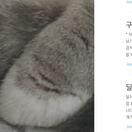
Ja
용 
구
* 
남기
검색
밥 
명해
Ja
에 
딜
딜리
업 
니다
개가
었으
Ja
이 