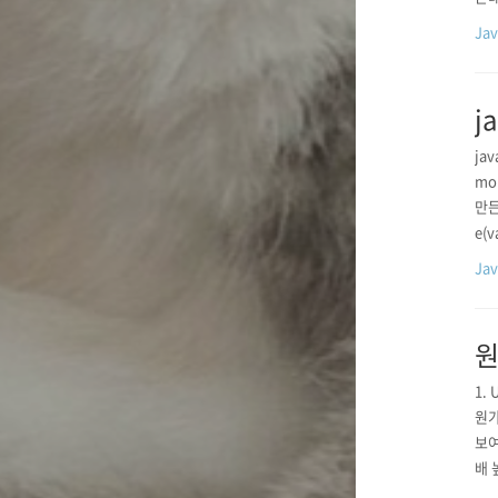
Ja
j
ja
mo
만든걸
e(v
een
Ja
원
1.
원가
보여
배 
gl