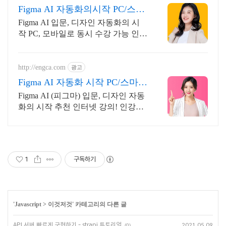
Figma AI 자동화의시작 PC/스마
트폰 동영상강의
Figma AI 입문, 디자인 자동화의 시
작 PC, 모바일로 동시 수강 가능 인강
으로 언제 어디서든 공부하세요! 일
타강사직강!
http://engca.com
광고
Figma AI 자동화 시작 PC/스마트
폰 동영상강의
Figma AI (피그마) 입문, 디자인 자동
화의 시작 추천 인터넷 강의! 인강으
로 언제 어디서든 공부하세요! 일타
강사직강!
1
구독하기
'
Javascript
>
이것저것
' 카테고리의 다른 글
API 서버 빠르게 구현하기 - strapi 튜토리얼
2021.05.09
(0)