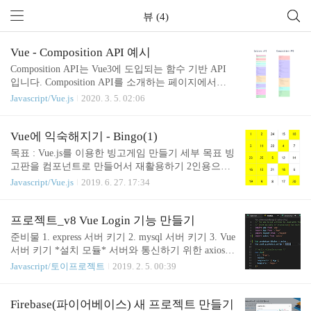
뷰 (4)
Vue - Composition API 예시
Composition API는 Vue3에 도입되는 함수 기반 API
입니다. Composition API를 소개하는 페이지에서는
아래와 같이 설명하고 있습니다. 컴포지션 API 소개
Javascript/Vue.js
2020. 3. 5. 02:06
: 구성 요소 논리를 유연하게 구성 할 수있는 추가 기
능 기반 API 세트입니다. 중요한것은 Vue2에서도 나
중에 나올 Vue3의 문법을 사용할 수 있도록 만든것이
Vue에 익숙해지기 - Bingo(1)
Composition API 입니다. Vue2에서 Vue3 로 버전이
목표 : Vue.js를 이용한 빙고게임 만들기 세부 목표 빙
올라가면서 바뀌는 것이 많습니다. (Lifecycle, 문법
고판을 컴포넌트로 만들어서 재활용하기 2인용으로
등) Vue의 단점이라고 말하는 '프로젝트 규모가 커질
만들기 vuex를 이용하기 1턴씩 주고 받기 (자기턴이
Javascript/Vue.js
2019. 6. 27. 17:34
수록 관리하기 힘들다' 하는 점을 Composition API로
아닐 시 에러 처리) 5빙고가 되면 종료하기 1. 빙고판
보안했습니다. 기존 Vue2에서는 data, methods, watch
만들기 flex를 이용해서 간단하게 5x5 빙고판을 만들
등등 프로젝트 규모가 커질수록, 컴포넌트 안에..
었습니다. {{number}} .bingo_container{ display: flex;
프로젝트_v8 Vue Login 기능 만들기
width: 100%; flex-wrap: wrap; .bingo{ flex: 0 0 19%; b
준비물 1. express 서버 키기 2. mysql 서버 키기 3. Vue
order: 1px solid #ced3d6; height: 150px; display: flex; ju
서버 키기 *설치 모듈* 서버와 통신하기 위한 axios
stify-content: center; align-items: center; font-size: 40px;
설치 상태 관리를 위한 Vuex 설치 Login 기능 만들기
Javascript/토이프로젝트
2019. 2. 5. 00:39
cursor: pointer; } .a..
+ 인증 1. axios를 main.js 에 넣어서 전역으로 쓸수 있
게 합니다. 2. 로그인을 해봅시다. loginSubmit: functi
on() { console.log("로그인"); this.$Axios.post(`http://12
Firebase(파이어베이스) 새 프로젝트 만들기