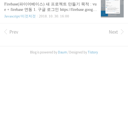
7.0.0.1:3000/auth/login`, { id: this.user_id, pwd: this.use
Firebase(파이어베이스) 새 프로젝트 만들기 목적 : vu
r_pwd}).then( res=> { console.log(res); this.$router.push
e + firebase 연동 1. 구글 로그인 https://firebase.google.
("/"); } ) }, 리턴값이 이쁘게 나오는 것을 볼 수 있습
com 2. 콘솔로 이동 3. 프로젝트 만들기 위치를 대한
Javascript/이것저것
2018. 10. 30. 16:00
니다. 3..
민국으로 바꿔주세요. 4. 초기 화면 Vue + firebase 를
이용한 웹을 만들 예정입니다.
Prev
Next
Blog is powered by
Daum
/ Designed by
Tistory