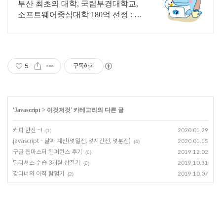
부
부산 최초의 대학, 국립부경대학교,
소프트웨어중심대학 180억 선정 : 과
학기술정보통신부 소프트웨어중심
대학 187억 선정
5
구독하기
'
Javascript
>
이것저것
' 카테고리의 다른 글
커피 한잔 ~!
2020.01.29
(1)
javascript - 날짜 계산(몇일전, 몇시간전, 몇분전)
2020.01.15
(4)
구글 웹마스터 컨퍼런스 후기
2019.12.02
(0)
딜리셔스 수습 3개월 삽질기
2019.10.31
(0)
강디너의 이직 탐험기
2019.10.07
(2)