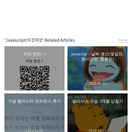
'Javascript/이것저것' Related Articles
more
커피 한잔 ~!
javascript - 날짜 계산(몇일전,
몇시간전, 몇분전)
2020.01.29
2020.01.15
구글 웹마스터 컨퍼런스 후기
딜리셔스 수습 3개월 삽질기
2019.12.02
2019.10.31