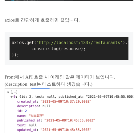
axios로 간단하게 호출하면 끝입니다.
axios.get(
'http://localhost:1337/restaurants'
).then
	console.log(response);

});
Front에서 API 호출 시 아래와 같은 데이터가 보입니다.
(description, test는 테스트하다 생겼습니다.)