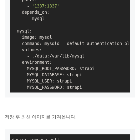
      - 
'1337:1337'
    depends_on:

      - mysql

  mysql:

    image: mysql

    command: mysqld --default-authentication-plugin
    volumes:

      - ./data:/var/lib/mysql

    environment:

      MYSQL_ROOT_PASSWORD: strapi

      MYSQL_DATABASE: strapi

      MYSQL_USER: strapi

      MYSQL_PASSWORD: strapi
저장 후 최신 이미지를 가져옵니다.
docker-compose pull