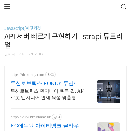
Javascript/이것저것
API 서버 빠르게 구현하기 - strapi 튜토리
얼
강디너
2021. 5. 9. 20:03
https://dr-rokey.com
광고
두산로보틱스 ROKEY 두산/미
국 기업 인턴쉽
두산로보틱스 엔지니어 빠른 길, AI/
로봇 엔지니어 인재 육성 맞춤형 교
육! 지능형 로봇 개발을 위한 ROS 프
로그램부터 컴퓨터비전까지!
http://www.hrditbank.kr
광고
KG에듀원 아이티뱅크 클라우드