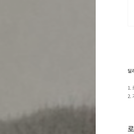
딜
1.
2.
로