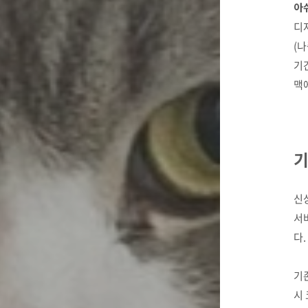
아쉬
디자
(
기간
맥에
기
신
서버
다.
기존
시