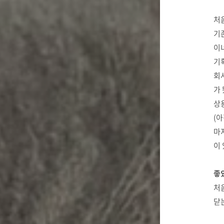
처
기
이
기획
회
가
상
(아
마
이
좋았
처
닫