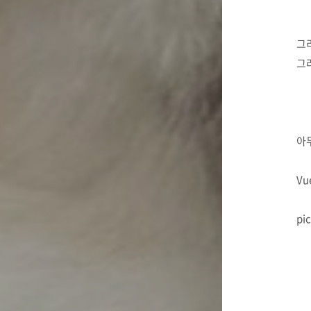
그
그
아
V
pi