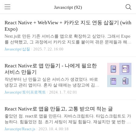
Javascript (92)
React Native + WebView + 카카오 지도 연동 삽질기 (with
Expo)
Next.js로 만든 기존 서비스를 앱으로 확장하고 싶었다. 그래서 Expo
를 선택했고, 그 과정에서 카카오 지도를 붙이며 겪은 문제들과 해결
방법을 정리해본다. 이 글은 완벽한 가이드라기보다는 내가 실제 겪
Javascript/삽질
2025. 7. 22. 16:00
은 시행착오를 기록하는 삽질기에 가깝다. (지금도 만들고 있는데
계속 작성할수도 있다...)Next.js 서비스 → 앱으로 만들기 시작부동
산에 관심이 많았었기에 국토부 실거래 자료를 기반으로 한 웹 기반
React Native로 앱 만들기 - 나에게 필요한
의 Next.js로 만든 서비스가 있었다."이걸 앱으로 만들어보고 광고를
서비스 만들기
한번 붙여봐 ?" 라고 결정하고, Expo를 사용해 개발을 시작했다. 이
작년부터 난 만들고 싶은 서비스가 생겼었다. 바로
유는 단순했다:React 기반이라 코드 재사용이 쉬울 것 같았고,배포가
냉장고 관리 앱이다. 혼자 살 때에는 냉장고에 김치
빠를 것 같았고,네이티브 개발을 하고 싶지 않았고,이전엔 CLI로 한
밖에 없었는데, 결혼을 하고 나니 냉장고가 터지려고
Javascript/토이프로젝트
2024. 1. 7. 02:01
번 개발을 했었는데..
했다. 특히 냉동실에 넣고 까먹은 재료들이 발굴될
때마다 너무 마음이 아팠다. 나는 이 문제를 해결하
고자 냉장고 관리 앱들을 찾아봤지만 내가 만족스러
React Native로 앱을 만들고, 고통 받으며 적는 글
운 앱이 없었다. 내가 원하는 서비스가 없는데 직접
좋았던 점. react로 앱을 만든다. 자바스크립트다. 타입스크립트도 가
만들자 (기획자/개발자 부부의 고질병) 하지만 나는
능하다. 힘들었던 점. 초기 세팅이 제일 힘들다. 재설치만 몇 번한 것
아이디어와 개발 능력만 있지 서비스를 기획/디자인
같다. 무엇이 잘못된 건지도 모르겠다. 왜 잘되는지 모르겠다. 라이
Javascript/React.js
2023. 10. 4. 00:18
하지 못했다. 그렇기에 아내를 열심히 꼬셨다. 넘치
브러리 react-native-navigation을 통해 화면이 이동하는데, Stack이라