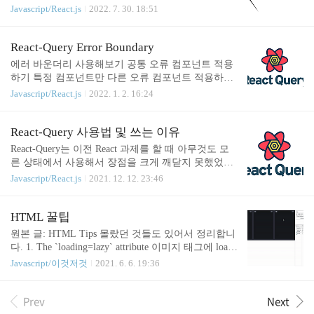
일 경우 params는 { id: 값 } req: HTTP reque..
용합니다. Next.js에서도 그럼 헬멧을 사용해야하나 ?
Javascript/React.js
2022. 7. 30. 18:51
라는 의문에서 조사를 시작했습니다. 구글에서는 이
제 SPA방식의 웹사이트도 어느 정도 크롤링 잘해주
지만 특정 페이지의 title, og image 등을 바꾸기 위해
React-Query Error Boundary
스크립트를 통해서 수정합니다. (카톡, 페이스북 공
에러 바운더리 사용해보기 공통 오류 컴포넌트 적용
유 등.) react-helmet 동작 방식 Next.js는 조금 다릅니
하기 특정 컴포넌트만 다른 오류 컴포넌트 적용하기
다. SSR 방식이기 때문에 굳이 렌더링 이후, 스크립
고민 공식 문서 : https://react-query.tanstack.com/guide
Javascript/React.js
2022. 1. 2. 16:24
트를 통해서 meta tag들을 바꾸지 않아도 됩니다. 렌
s/suspense 코드 : https://github.com/DinnerKang/study_r
더링 할 때 meta tag를 넣어서 렌더링 해주면 되기 때
eact/tree/main/packages/react-query 1. 공통 오류 컴포
문입니다. Next.js에서는 편리하게 지정할 수 있도록
넌트 적용하기 최상위 루트에서 선언하고 QueryClien
React-Query 사용법 및 쓰는 이유
next/head ..
t에 defaultOptions를 설정해서 suspense 값을 변경해줍
React-Query는 이전 React 과제를 할 때 아무것도 모
니다. 그 후 ErrorBoundary를 선언해주면 하위 컴포넌
른 상태에서 사용해서 장점을 크게 깨닫지 못했었습
트들은 이제 패칭 오류가 날 때 해당 ErorrComponent
니다. 그때 당시에 React-Query를 왜, 어떤 상황에서
Javascript/React.js
2021. 12. 12. 23:46
가 보입니다. import { QueryClient, QueryClientProvid
사용하는지, 장점이 무엇인지 알고 넘어갔어야 했는
er, u..
데 그저 이런 라이브러리가 있구나 ~ 하고 넘어갔었
습니다. 사내 기술 세션에서 React-Query 관련 이야기
HTML 꿀팁
가 나오고, 발표도 해주셔서 관심이 가고, 도입하려
원본 글: HTML Tips 몰랐던 것들도 있어서 정리합니
면 스터디가 필요하다는 생각에 따로 공부해야겠다
다. 1. The `loading=lazy` attribute 이미지 태그에 loadi
고 마음먹고 적게 되었습니다. 우선 React-Query의 장
ng=lazy 속성을 넣으면 사용자가 스크롤해서 볼 때
Javascript/이것저것
2021. 6. 6. 19:36
점은 많지만, 아래 장점들 때문에 프로젝트에서 사용
까지 이미지를 호출 하지 않습니다. 웹 사이트의 로
하고 싶었습니다. 서버 데이터 캐싱 데이터 패칭 시
딩 시간, 성능 관리 측면에서 매우 좋으며, 페이지 초
로딩, 에러 처리를 한 곳에서 처리 가능 prefetching, r
Prev
Next
기 로딩 시 필요한 이미지의 수를 줄일 수 있습니다.
etry 등 다양한 옵션 쉬운 상태 관리 들어가기 전..
아래 GIF를 보시면 이미지가 보일 때 쯤 로딩하는 것