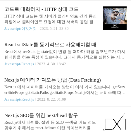
는 아이디어와 왜 이 서비스를 써야 하는지 정리를
는 개념과 Navigation이라는 개념이 있다. Stack은 웹의 히스토리나
했다. 이 서비스를 만들게 된 계기 결혼 후 집에서 밥
자료구조처럼 1 > 2 > 3 으로 쌓이고 뒤로 가면 3 > 2 > 1 이런 형식이
코드로 대화하자 - HTTP 상태 코드
을 많이 해 먹는다. 냉장고/냉동실이 터지려고 한다.
고 Navigation은 쌓이지 않는다. 앱을 껐다 켜도 데이터가 유지되려
HTTP 상태 코드는 웹 서버와 클라이언트 간의 통신
언제나 진수성찬을 해 먹는 것이 아닌 생존요리 & ..
면 storage를 사용해야한다. (https://github.com/react-native-async-stora
과정에서 클라이언트 요청에 대한 서버의 응답 결과
ge/async-storage) React-Native 특성 rea..
를 전달하는 코드입니다. 이 코드는 HTTP 응답의 일
Javascript/이것저것
2023. 5. 21. 23:30
부로 사용되며, 성공, 클라이언트 오류, 서버 오류 등
의 여러 상황을 나타낼 수 있습니다. 프론트엔드 팀
과 백엔드 팀이 HTTP 상태 코드를 기준으로 특정 상
React setState를 동기적으로 사용해야할 때
황에 대한 코드 값을 약속하게 된다면 불필요한 커뮤
React에서 useState는 state값이 변경 될 때마다 해당 컴포넌트가 다시
니케이션을 줄일 수 있습니다. 예를 들어 HTTP 상태
렌더링을 하는 특성이 있습니다. 그래서 동기적으로 실행되는 자바
코드가 401인 경우 로그인이 필요한 상태라고 약속
스크립트 코드에서 setState를 실행하고 해당 state를 가지고 무슨짓을
Javascript/React.js
2023. 4. 30. 18:42
합니다. 백엔드에서는 인증이 필요한 사용자일 경우
하려고 할 때 이슈가 되는 경우가 있습니다. 예를 들어보겠습니다. c
401로 내려주고, 프론트엔드에서는 401 코드만 딱 잡
onst [fruit, setFruit] = useState({ banana: 0, apple: 0, }); const [errors, se
아서 로그인이 필요하다고 사용자에게 보여주거나,
tErrors] = useState({ banana: false, apple: false, }) 여러가지 과일들이
Next.js 데이터 가져오는 방법 (Data Fetching)
로그인 페이지로 이동시킬 수 있습니다. 백엔드에서
있고, 과일이 있는지 여부를 체크할 것입니다. 가볍게 보면 banana와
Next.js 에서 데이터를 가져오는 방법이 여러 가지 있습니다. getServ
HTTP 상태 코드로 구분시키는 게 아닌..
apple이 0이라서 해당 조건문에 걸리고 setErrors를 하게됩니다. 그리
erSideProps getStaticPaths getStaticProps Next.js에서는 서비스에 따라
고 check..
다양한 방식으로 콘텐츠를 렌더링 할 수 있도록 지원해주는데 SSR,
Javascript/React.js
2022. 8. 22. 01:09
SSG, CSR, ISR 이 있습니다. 이러한 방식에 따라 데이터 패칭 하는
방식이 다릅니다.(사용하는 함수도 달라요.) getServerSideProps - SS
R 공식문서 서버에서만 실행되고, 브라우저에서는 실행되지 않기
Next.js SEO를 위한 next/head 탐구
때문에 브라우저에 로그가 찍히지 않습니다. /* context object 에 있
React.js에서 타이틀, 설명 등 SEO 구색을 어느 정도
는 데이터 params: 페이지가 동적 경로일 경우 - 페이지 이름이 [id].js
맞추기 위해서는 react-helmet 이란 라이브러리를 사