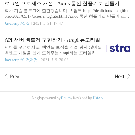
엔드부터 백엔드, 데브옵스까지 많은 회사 동료분들
로그인 프로세스 개선 - Axios 통신 한줄기로 만들기
께 도움을 받아서 감사의 말씀 먼저 올립니다. 초기
회사 기술 블로그에 출간했습니다...! 첨부 https://dealicious-inc.githu
시작은 간단해 보였습니다.(이렇게 큰 거인 줄 그땐
b.io/2021/05/17/axios-integrate.html Axios 통신 한줄기로 만들기 로그
몰랐지...) 백엔드, AWS 쪽을 도전하는 것이었기 때
인 프로세스 개선 dealicious-inc.github.io
Javascript/삽질
2021. 5. 31. 17:47
문에, 프론트엔드는 익숙한 Vue.js를 이용했습니다.
프론트엔드 모바일 전용으로 만들었으며, PWA도 생
각해서 서비스 워커를 붙였습니다. 타입 스크립트 적
API 서버 빠르게 구현하기 - strapi 튜토리얼
용과 sentry를 붙여서 오류도 클라이언트 쪽에서 로깅
서버를 구성하지도, 백엔드 로직을 직접 짜지 않아도
할 수 있도록 설정했습니다. 카카..
백엔드 개발을 쉽게 도와주는 strapi라는 프레임워크
가 있다는 것을 듣고 바로 찾아봤습니다. strapi는 엄
Javascript/이것저것
2021. 5. 9. 20:03
청 복잡한 로직이 아니라면 간단한 CRUD는 금방 뚝
딱 나와서 백엔드에 시간을 많이 안 쏟아도 되는 장
Prev
Next
점이 있습니다. strapi 문서에서는 opensource headless
CMS라고 하며, 로컬에 띄워서 버튼 몇 번 클릭으로
테이블을 만들 수 있습니다. 튜토리얼 문서 1. 설치 C
LI CLI 로 설치하려니깐 무슨... access denied 가 계속
Blog is powered by
Daum
/ Designed by
Tistory
뜨면서 설치가 안돼서 실패했습니다... Node, npm 버
전만 맞추면 되는 줄 알았는데 그게 아닌가 봅니다...
sudo를 통해서 권한까지 주면서 했는데 실패 ... ! 다
른 설치 방법도 ..