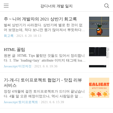
강디너의 개발 일지
주 ~ 니어 개발자의 2021 상반기 회고록
벌써 상반기가 사라졌다. 상반기에 별로 한 것이 없
어 보였는데, 적다 보니깐 뭔가 많아져서 뿌듯하다.
1. 회사 상반기에는 초반에는 엄~~청 바쁘지는 않고
회고록
2021. 6. 20. 18:13
살만은 했다. 그래서 여행도 다녀오고 힐링을 좀 했
던 것 같다. 1-1. 생활 음... 코로나 때문?에 재미있는
일은 특별하게 없었다. 늘 그러하였듯이 평화롭게 탁
HTML 꿀팁
구와 플랭크... 1-2. 리뷰 사내 리뷰 시스템이 생겼다.
원본 글: HTML Tips 몰랐던 것들도 있어서 정리합니
작년 한 해 동안 같이 프로젝트를 진행했던 동료들이
다. 1. The `loading=lazy` attribute 이미지 태그에 loadi
나에게 피드백을 주고, 나도 그분들에게 피드백을 주
ng=lazy 속성을 넣으면 사용자가 스크롤해서 볼 때
Javascript/이것저것
2021. 6. 6. 19:36
는 시스템이다. 처음에는 다들 `좋은말만 쓰지 않을
까지 이미지를 호출 하지 않습니다. 웹 사이트의 로
까, 친한 사람한테만 좋게 하지 않을까 ?, 의미가 있
딩 시간, 성능 관리 측면에서 매우 좋으며, 페이지 초
을 까?` 라는 의견이 분분 했지만, 결국 평가에 들어
기 로딩 시 필요한 이미지의 수를 줄일 수 있습니다.
기-개-디 토이프로젝트 협업기 - 맛집 리뷰
가는 내용이다 보니 다들 솔직하게 쓰는 것 같았다.
아래 GIF를 보시면 이미지가 보일 때 쯤 로딩하는 것
서비스
나도 누군가를 리뷰/피..
을 볼 수 있습니다. 2. 이메일, 전화, 문자 links Send u
장장 4개월에 걸친 토이프로젝트가 드디어 끝났습니
s an email Call us Send us a message 이메일 보내기, 전
다. 4월 말 오픈 예정이었으나, 역시 사람일은 알 수
화 걸기, 마지막은 문자 보내기 입니다. 3. OL의 `start
없기 때문에... 각자의 업무가 일단 중요하니깐... 연
Javascript/토이프로젝트
2021. 6. 6. 15:39
` 속성. 신기방기합니다 ㅋㅋ.. 쓸일이 있을지.. 4. met
애도 해야하고... 서비스 한 개를 만들면서 개발 플로
er 태그 음.......
우를 경험하고자 홀로 도전하게 되었습니다. 프론트