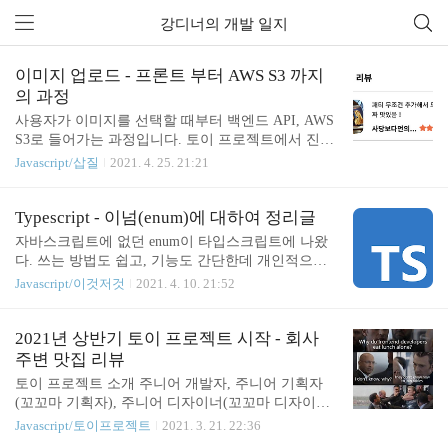
강디너의 개발 일지
이미지 업로드 - 프론트 부터 AWS S3 까지
의 과정
사용자가 이미지를 선택할 때부터 백엔드 API, AWS
S3로 들어가는 과정입니다. 토이 프로젝트에서 진행
중인, 리뷰 등록하는 것을 보여드리면서 설명하겠습
Javascript/삽질
2021. 4. 25. 21:21
니다. 기술 스텍: Vue.js, Node.js, AWS S3, MYSQL 보
통 파일 선택하는 input type=file 은 전혀 이쁘지 않아
서 디자인을 입힙니다. 그래서 그 아이는 display: non
Typescript - 이넘(enum)에 대하여 정리글
e 하고, 이쁜 디자인을 만들어서 누르면 input file이
자바스크립트에 없던 enum이 타입스크립트에 나왔
열리도록 코딩합니다. 디자인된 이미지를 누르면 숨
다. 쓰는 방법도 쉽고, 기능도 간단한데 개인적으로
겨진 input이 클릭되도록 합니다. 이미지가 선택되면
잘 사용하지 않는다. 굳이 enum이란 애를 써서 나열
Javascript/이것저것
2021. 4. 10. 21:52
changeFile 이벤트를 통해서 preview 이미지를 만들
하지 않아도 object로 선언해서 사용하는 것이 편하기
고, 서버에 보낼 이미지 데이터를 갖고 있으면 됩니
때문에 잘 사용하지 않았던 것 같다. 어디에 사용해
다. // 파일 이름 const imgName = ref(''); // 파..
야 하는지, 왜 좋은건지 잘 감이 안잡혀서 리서치를
2021년 상반기 토이 프로젝트 시작 - 회사
했다. TypeScript에서 ENUM을 사용하는 이유는 무엇
주변 맛집 리뷰
입니까? TypeScript enum을 사용하는 이유 [Typescrip
토이 프로젝트 소개 주니어 개발자, 주니어 기획자
t] enum을 써야 할 때, union type을 써야할 때 Typescri
(꼬꼬마 기획자), 주니어 디자이너(꼬꼬마 디자이너)
pt Enum이란? 여러가지 enum의 형태 [Typescript] Enu
세명이 모여서 프로젝트를 시작했다. 회사 근방 음식
Javascript/토이프로젝트
2021. 3. 21. 22:36
ms 열거형 interface, type, enum에 관한 글 [TypeScript
점 중 팀원들이 추천한 맛집 리스트를 확인하고 해당