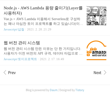
TIPS] Interface 를..
음식점에서 식사 후 솔직한 리뷰를 작성해서 공유하
는 서비스 중간 진행 사항 토이 프로젝트 목적 한 번
Node.js - AWS Lambda 용량 줄이기(Layer를
쯤은 전체적인 프로젝트 플로우를 경험해보고 싶다.
사용하자)
AWS Lambda를 이용해서 API를 구축해보고 싶다. M
Vue.js + AWS Lambda 이용해서 Serverless로 구성하
ySQL을 사용하고, 쿼리도 한번 짜 보고 싶다. (조인
는 꽤나 야심찬 토이 프로젝트를 하고 있습니다(이번
한 번도 안 해봤...) 프론트 개발 Vue.js 프레임 워크를
엔 기획자도 있습니다). 회사에서 개발용 + 장난감
Javascript/삽질
2021. 2. 28. 21:29
사용했다. 목적이 전체적인 프로젝트 플로우를 경험
용? 으로 만들어준 공간이 있어서 열심히 가지고 놀
하고 싶고, 프로젝트 일정 상 프론트는 빠르게 개발
고 있던 도중, 배포하는데 어느 순간 배포가 안 되는
하고 백엔드 쪽에 시간을 대부분 투자할 것 같아서
오류가 발생했습니다. 오류는 워낙 자주 발생 했어서
웹 버전 관리 시스템
계속 사용했던 Vue.js를 ..
(Lambda 만지는데 오류가 너무 잦았어서...) 찾아보
웹 버전 관리 시스템 만든 이유는 단 한 가지입니다.
니 Lambda 코드 스토리지 용량이 초과해서 배포가
사용자가 이전 버전의 API 규격, 데이터 타입으로 호
안 되는 것을 확인했습니다...... 처음에는 데브옵스분
출해서 오류가 생기기 시작 웹 서비스 배포 후, 사용
Javascript/토이프로젝트
2021. 2. 17. 16:49
께 용량을 늘려달라고 요청할까 했는데, 뭔가 느낌이
자가 이전 버전의 웹을 보고 있어서 이슈 발생하는
싸~ 한게 제가 잘못 막 가지고 놀아서 그런 것 같았습
것을 감지했습니다. 딱 담당하고 있던 프로젝트 두
니다. AWS 콘솔에 들어가서 확인해보는데, 함수 각
Prev
Next
개에서 같은 이유로 이슈가 발생해서 해결해야 한다
각의 크기가 너무 큰 것을 확인 했습니다. 다른 함수
고 생각했습니다. 우선 원인은 SPA 특성 때문에 발생
들은(백엔드..
한 이슈였습니다. 생각지 못한 곳에서 나타났는데, S
PA의 장단점은 여러 가지 있지만 그중 크게 중요하
Blog is powered by
Daum
/ Designed by
Tistory
지 않게 생각 한 문장이 있습니다. 처음 접속했을 때
웹에 필요한 대부분의 리소스를 다운로드하기 때문
에 초기 로딩 속도가 느리다. 하지만 그 후 필요한 리
소스만 다운로드하기 때문에 빠른 렌더링이 가능하
다. "초기 로딩 속도가 느리다"라는 것만 이슈하..