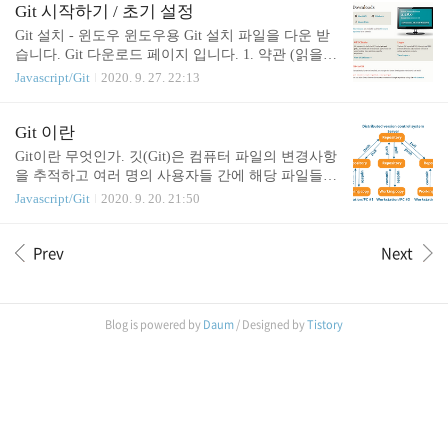
수 있다. 하위 디렉토리를 전부 담고 싶다면 * 또는 --
Git 시작하기 / 초기 설정
all를 적으면 된다. git status 현재 git의 상태를 보여준
Git 설치 - 윈도우 윈도우용 Git 설치 파일을 다운 받
다. (변경 사항 등) git commit -m '변동사항에 대하여
습니다. Git 다운로드 페이지 입니다. 1. 약관 (읽을
적을 내용' 선택한 코드 설명을 적는 칸이다. 협업하
수 있다면 읽..) 2. 어떤 에디터를 사용할 것인가. vim
Javascript/Git
2020. 9. 27. 22:13
는 개발자들은 커밋 메시지로 어떤 걸 변경했는지 대
편집기는 강력하지만 사용하기 어려울 수 있습니다.
략적으로 알 수 있다. 대충 적으면 그 커밋을 보는 동
사용자 인터페이스가 직관적이지 않고 키 바인딩이
료들은 별로 좋아하지 않을 것이다. gi..
어색합니다. vim은 역사적인 이유로 Windows 용 git
Git 이란
의 기본 편집기이며 대신 최신 GUI 편집기로 전환하
Git이란 무엇인가. 깃(Git)은 컴퓨터 파일의 변경사항
는 것이 좋습니다. 그러면 'core editor'옵션이 설정되
을 추적하고 여러 명의 사용자들 간에 해당 파일들의
지 않고 Git이 'editor'환경 변수로 대체됩니다. 기본
작업을 조율하기 위한 분산 버전 관리 시스템이다. -
Javascript/Git
2020. 9. 20. 21:50
편집기는 Vim이지만 원하는 다른 편집기로 설정할
위키백과 쉽게 말해서, 여러 명의 개발자가 하나의
수 있습니다. 요약 : 고를순 있게 했는데, vim 으로 하
프로젝트를 개발할 때 코드가 꼬일 위험이 있기 때문
는게 신상에 좋을 것이다. 3. 어떤 쉘 클라이언트를
Prev
Next
에 버전 관리 시스템을 사용합니다. 많은 개발자가
사용할 것인가. Git 저장소에 ..
있는 회사에서는 필수적으로 사용합니다. 그리고 사
용할 줄 아는 사람을 뽑고 싶어 합니다. 대부분의 개
발자들은 Git을 사용하고 있어서, 포트폴리오에 Git
Blog is powered by
Daum
/ Designed by
Tistory
아이디를 적어서 내는 경우, 또는 기업에서 원하는
경우가 많습니다. 개발자는 개인 Git을 제출함으로써
자신을 어필할 수 있으며, 기업 입장에서는 지원자 G
it에 저장된 프로젝트들에 대해 질문도 하며, 어떤 것
에 관심이 많은지, 코딩 스타일 등..