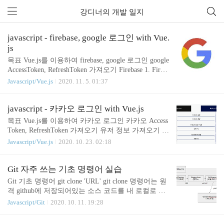
강디너의 개발 일지
javascript - firebase, google 로그인 with Vue.
js
목표 Vue.js를 이용하여 firebase, google 로그인 google
AccessToken, RefreshToken 가져오기 Firebase 1. Fireb
ase 프로젝트 설정에서 Google 로그인 사용 설정을 허
Javascript/Vue.js
2020. 11. 5. 01:37
용합니다. 2. Firebase SDK 설치 (현재 8.0.0 버전) np
m install --save firebase 3. Firebase 세팅 (firebase.googl
e.com/docs/auth/web/google-signin) Vue 컴포넌트가 생
javascript - 카카오 로그인 with Vue.js
성 될 때 firebase 초기화 후 로그인 이벤트 설정해줍
목표 Vue.js를 이용하여 카카오 로그인 카카오 Access
니다. Google 1. 아래 구글 개발자 콘솔에서 프로젝트
Token, RefreshToken 가져오기 유저 정보 가져오기 준
생성 및 OAuth 2.0 클라이언트 ID를 얻습니다. consol
비물 developers.kakao.com/ REST API 키 Javascript 키
Javascript/Vue.js
2020. 10. 23. 02:18
e.developers.google.com/ 2..
Admin 키 Flow 인증 코드 요청 (javascript SDK) 받은
인증 코드를 이용하여 토큰 요청 (REST API) 받은 토
큰을 이용하여 계정 정보 요청 (javascript SDK) (코
Git 자주 쓰는 기초 명령어 실습
드: github.com/DinnerKang/study_vue/tree/master/todo-l
Git 기초 명령어 git clone 'URL' git clone 명령어는 원
ist) 카카오 로그인 1. index.html 에 아래 코드 삽입
격 github에 저장되어있는 소스 코드를 내 로컬로 저
(카카오 javascript SDK) 2. kakao javascript 키 설정 -
장하는 명령어. 원격에서 저장소를 최초로 가져올 때
Javascript/Git
2020. 10. 11. 19:28
main.js window.Kakao.init('1..
는 git clone을 써야 한다 git add 'file path or name' 수
정한 코드 선택하기 - 경로 또는 이름을 직접 선택할