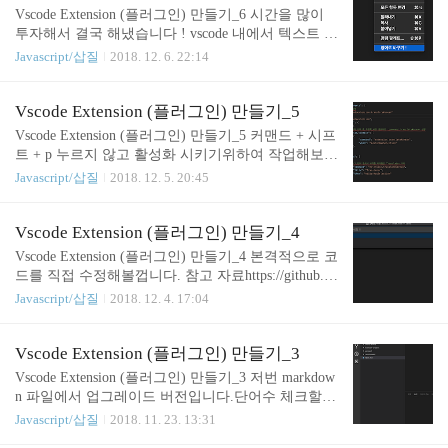
ditor 를 보내줍니다. translationText(editor); function translationText(ed
Vscode Extension (플러그인) 만들기_6 시간을 많이
itor: any) { console.log('-------testCode--------'); const src_lang = 'kr'; ..
투자해서 결국 해냈습니다 ! vscode 내에서 텍스트 선
택 후 번역 -> 카카오 번역기 -> vscode 선택한 단어
Javascript/삽질
2018. 12. 6. 22:14
교체 로 하겠습니다. 완성된 코드는 https://github.co
m/DinnerKang/korean_translator 에 있습니다. 우선 코
드부터 보여드리겠습니다. 설명보다 예제를 더 좋아
Vscode Extension (플러그인) 만들기_5
하기에 ㅎㅎ function translationText() { console.log('--
Vscode Extension (플러그인) 만들기_5 커맨드 + 시프
-----testCode--------'); const src_lang = 'kr'; const target_
트 + p 누르지 않고 활성화 시키기위하여 작업해보겠
lang = 'en'; let query = text; const headers = { 'Authoriza
습니다 ! 아 우선.. 함수 이름 바꿀께요 ~sayHello 였
Javascript/삽질
2018. 12. 5. 20:45
tion': 'KakaoAK ..
는데 언제까지 그대로 쓸순 없잖아요 ? package.json
파일을 수정해줍니다.json 파일은 주석이 안되기 때
문에 지워주세요 !(설명을 위하여 적었습니다) 결과 !
Vscode Extension (플러그인) 만들기_4
관련 문서 일부 입니다. menus -> 의 editor / context
Vscode Extension (플러그인) 만들기_4 본격적으로 코
를 이용하여 작성합니다. https://code.visualstudio.com/
드를 직접 수정해볼껍니다. 참고 자료https://github.co
docs/extensionAPI/extension-points#_contributesmenus v
m/sculove/translator/blob/master/src/extension.ts 위의 코
Javascript/삽질
2018. 12. 4. 17:04
scode extension 만드는데 문서가 생각보다 길고 많
드를 보면서 작성하며 익혔습니다. 1. 선택한 텍스트
고.. 검색을 뭐라고 해야할지도 애매해서 찾기 힘..
정보 얻기2. 선택한 텍스트를 번역? 할 준비하기 'use
strict'; import { window as vswindow, commands, Exten
Vscode Extension (플러그인) 만들기_3
sionContext, Range, } from 'vscode'; export function acti
Vscode Extension (플러그인) 만들기_3 저번 markdow
vate(context: ExtensionContext) { console.log('Congratu
n 파일에서 업그레이드 버전입니다.단어수 체크할
lations, your extension "hello-world" is n..
때 Hi 를 계속 호출하기 귀찮으니자동으로 체크해주
Javascript/삽질
2018. 11. 23. 13:31
는 코드입니다. 우선 클래스를 하나 만들어 주고.. cla