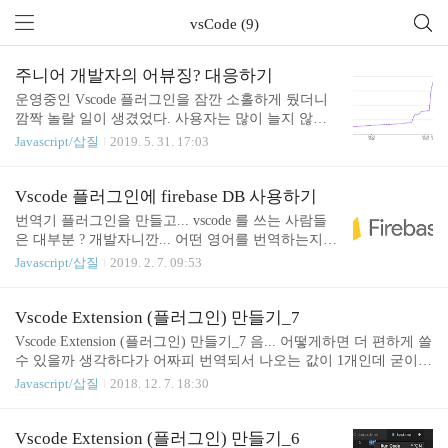
vsCode (9)
주니어 개발자의 어뷰징? 대응하기
운영중인 Vscode 플러그인을 잠깐 소홀하게 뒀더니
깜짝 놀랄 일이 생겼었다. 사용자는 많이 늘지 않았
는데 갑자기 사용량만 엄청 많이 늘었다. 결국 네이
Javascript/삽질
2019. 5. 31. 17:03
버 API 일일 허용량 초과로 이어졌으니... 갑작스런
변화에 이상해서 저장 데이터를 확인했다. 음....; 으
음..;; 번역하는데 딜레이가 있어 막 클릭해서 그런건
Vscode 플러그인에 firebase DB 사용하기
지는 모르겠지만 어뷰징 대책이 필요했다. 1. 같은 단
번역기 플러그인을 만들고... vscode 를 쓰는 사람들
어를 같은 시간(분)에 검색하면 막기 - 시간은 분단위
은 대부분 ? 개발자니깐... 어떤 영어를 번역하는지
까지 저장 중 2. 사용자 IP를 저장하고 하루에 100번
보고싶었다. 보려면 DB가 필요한데... 항상 켜져있어
Javascript/삽질
2019. 2. 7. 09:53
사용하면 막기 - Firebase DB에 저장 후 비교 1번, 2번
야하고... 흐음.. 하다가 찾은게 파이어베이스 !vscode
두개다 적용해야 할 듯 한데 사용자 IP를 막 저장해
가 electron 기반이라고 듣고 electron 은 node 기반이
도 괜찮은지 고민이 되었다. 사용시 IP를 하루 동안
니깐 firebase node 쪽을 써보면 되겠다 ! 싶어서 개발
Vscode Extension (플러그인) 만들기_7
저장합니다. 위의 약관을 ReadMe에 추가하면 될 ..
착수 ...! 가이드를 보며 열심히 따라 했다. node 쪽은
Vscode Extension (플러그인) 만들기_7 음... 어떻게하면 더 편하게 쓸
admin(관리자) 로 개발 해야하며, 가이드가 너무 잘
수 있을까 생각하다가 어짜피 번역되서 나오는 값이 1개인데 굳이
나와있어서 막 오랜시간 삽질을 안했다. 여기서 servi
선택하게 할 필요가 있을까 ? 라는 생각이 들어서 바로 번역되게 코
Javascript/삽질
2018. 12. 7. 18:30
ceAccount 는 구글에서 json 파일을 준다. 그곳에 API
딩을 해봤습니다.( + 카카오 API 허용량 넘으면 메시지 뜨게끔..) 바
키라든지 토큰이라든지 등등.. 중요한건 다들어가있
뀐점은translationText 함수가 editor 인수를 받게끔 해놨습니다.editor
다. db에 translate 라는 큰 가지를 만들고그 아래..
를 밖으로 꺼내서 this 로 할려했는데 실패.. 그냥 함수를 실행할 때 e
Vscode Extension (플러그인) 만들기_6