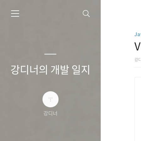
Ja
V
강
강디너의 개발 일지
강디너