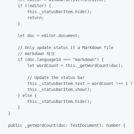
        if (!editor) {

            this._statusBarItem.hide();

            return;

        }

        let doc = editor.document;

        // Only update status if a Markdown file

        // markdown 체크

        if (doc.languageId === "markdown") {

            let wordCount = this._getWordCount(doc);

            // Update the status bar

            this._statusBarItem.text = wordCount !== 1 ? 
            this._statusBarItem.show();

        } else {

            this._statusBarItem.hide();

        }

    }

    public _getWordCount(doc: TextDocument): number {
