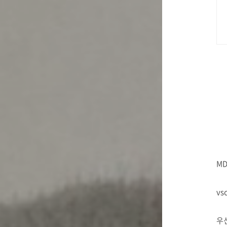
M
vs
우