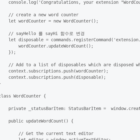
    console.log('Congratulations, your extension "WordCou
    // create a new word counter

    let wordCounter = new WordCounter();

    // sayHello 를 sayHi 함수로 변경

    let disposable = commands.registerCommand('extension.
        wordCounter.updateWordCount();

    });

    // Add to a list of disposables which are disposed wh
    context.subscriptions.push(wordCounter);

    context.subscriptions.push(disposable);



class WordCounter {

    private _statusBarItem: StatusBarItem =  window.creat
    public updateWordCount() {

        // Get the current text editor

        let editor = window.activeTextEditor;
