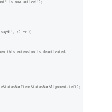
nt" is now active!');

sayHi', () => {

en this extension is deactivated.

eStatusBarItem(StatusBarAlignment.Left);
