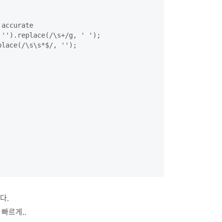
accurate

'').replace(/\s+/g, ' ');

lace(/\s\s*$/, '');

다.
 빠르게..