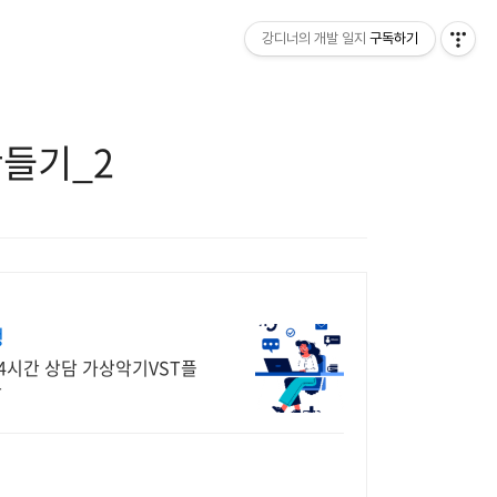
강디너의 개발 일지
구독하기
 만들기_2
행
4시간 상담 가상악기VST플
담