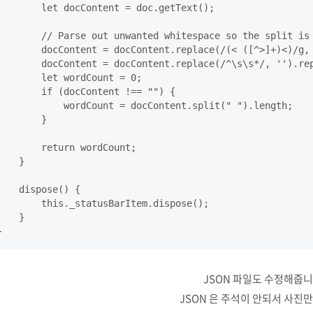
        let docContent = doc.getText();

        // Parse out unwanted whitespace so the split is 
        docContent = docContent.replace(/(< ([^>]+)<)/g, 
        docContent = docContent.replace(/^\s\s*/, '').rep
        let wordCount = 0;

        if (docContent !== "") {

            wordCount = docContent.split(" ").length;

        }

        return wordCount;

    }

    dispose() {

        this._statusBarItem.dispose();

    }

JSON 파일도 수정해줍니
JSON 은 주석이 안되서 사진만