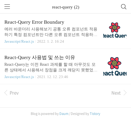
react-query (2)
React-Query Error Boundary
에러 바운더리 사용해보기 공통 오류 컴포넌트 적용
하기 특정 컴포넌트만 다른 오류 컴포넌트 적용하기
고민 공식 문서 : https://react-query.tanstack.com/guide
Javascript/React.js
2022. 1. 2. 16:24
s/suspense 코드 : https://github.com/DinnerKang/study_r
eact/tree/main/packages/react-query 1. 공통 오류 컴포
넌트 적용하기 최상위 루트에서 선언하고 QueryClien
React-Query 사용법 및 쓰는 이유
t에 defaultOptions를 설정해서 suspense 값을 변경해줍
React-Query는 이전 React 과제를 할 때 아무것도 모
니다. 그 후 ErrorBoundary를 선언해주면 하위 컴포넌
른 상태에서 사용해서 장점을 크게 깨닫지 못했었습
트들은 이제 패칭 오류가 날 때 해당 ErorrComponent
니다. 그때 당시에 React-Query를 왜, 어떤 상황에서
Javascript/React.js
2021. 12. 12. 23:46
가 보입니다. import { QueryClient, QueryClientProvid
사용하는지, 장점이 무엇인지 알고 넘어갔어야 했는
er, u..
데 그저 이런 라이브러리가 있구나 ~ 하고 넘어갔었
Prev
Next
습니다. 사내 기술 세션에서 React-Query 관련 이야기
가 나오고, 발표도 해주셔서 관심이 가고, 도입하려
면 스터디가 필요하다는 생각에 따로 공부해야겠다
고 마음먹고 적게 되었습니다. 우선 React-Query의 장
Blog is powered by
Daum
/ Designed by
Tistory
점은 많지만, 아래 장점들 때문에 프로젝트에서 사용
하고 싶었습니다. 서버 데이터 캐싱 데이터 패칭 시
로딩, 에러 처리를 한 곳에서 처리 가능 prefetching, r