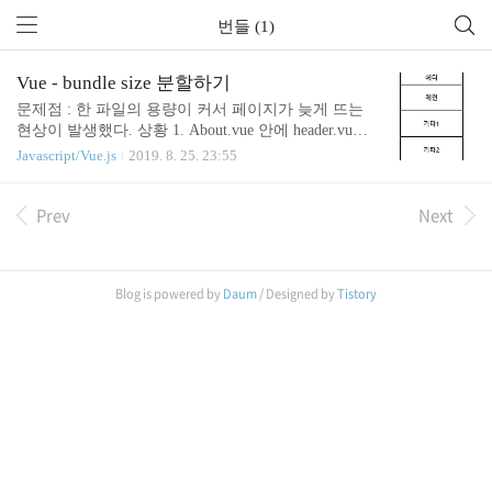
번들 (1)
Vue - bundle size 분할하기
문제점 : 한 파일의 용량이 커서 페이지가 늦게 뜨는
현상이 발생했다. 상황 1. About.vue 안에 header.vue,
main.vue, 기타1 기타2 등등 들어있음. 2. 메인, 기타1,
Javascript/Vue.js
2019. 8. 25. 23:55
기타2 등등 이미지 용량이 커서 About.vue를 불러오
면 너무 오래걸림 (약15초) 3. 빌드를 통해 js 형태로
Prev
Next
배포하는데 js의 크기가 커서 분리시키기로 결심 해
결 방안 1. webpackchunkname https://router.vuejs.org/k
r/guide/advanced/lazy-loading.html 지연된 로딩 | Vue R
outer 지연된 로딩 번들러를 이용하여 앱을 제작할 때
Blog is powered by
Daum
/ Designed by
Tistory
JavaScript 번들이 상당히 커져 페이지로드 시간에 영
향을 줄 수 있습니다. 각 라우트의 컴포넌트를 별도
의..