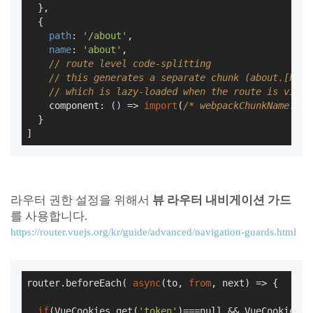
  },

  {

path
: 
'/about'
,

name
: 
'about'
,

// route level code-splitting
// this generates a separate chunk (about.[hash
// which is lazy-loaded when the route is visit
    component: 
()
 =>
import
(
/* webpackChunkName: "a
  }

]
라우터 권한 설정을 위해서
뷰 라우터 내비게이션 가드
를 사용합니다.
https://router.vuejs.org/kr/guide/advanced/navigation-guards.html
router.beforeEach( 
async
(to, 
from
, next) => {

if
(VueCookies.get(
'token'
)===
null
 && VueCookies.g