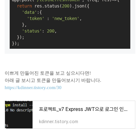
return
 res.status(
200
).json({

'data'
:{

'token'
 : 
'new_token'
,

    },

'status'
: 
200
,

  });

});
이쁘게 만들어진 토큰을 보고 싶으시다면!
아래 글 보시고 토큰을 만들어보시기 바랍니다.
https://kdinner.tistory.com/30
프로젝트_v7 Express JWT으로 로그인 인증 + 모듈화
kdinner.tistory.com