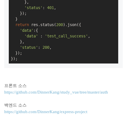
      },

'status'
: 
401
,

    });

  }

return
 res.status(
200
).json({

'data'
:{

'data'
 : 
'test_call_success'
,

    },

'status'
: 
200
,

  });

});
프론트 소스
https://github.com/DinnerKang/study_vue/tree/master/auth
백엔드 소스
https://github.com/DinnerKang/express-project