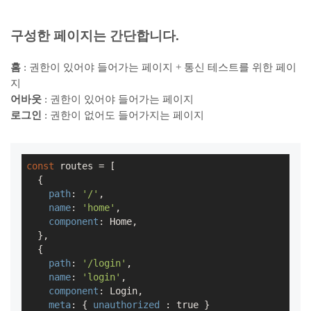
구성한 페이지는 간단합니다.
홈
: 권한이 있어야 들어가는 페이지 + 통신 테스트를 위한 페이
지
어바웃
: 권한이 있어야 들어가는 페이지
로그인
: 권한이 없어도 들어가지는 페이지
const
 routes = [

  {

path
: 
'/'
,

name
: 
'home'
,

component
: Home,

  },

  {

path
: 
'/login'
,

name
: 
'login'
,

component
: Login,

meta
: { 
unauthorized
 : 
true
 }
