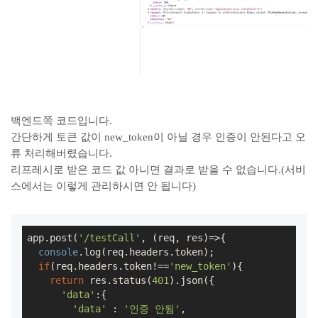
백엔드쪽 코드입니다.
간단하게 토큰 값이 new_token이 아닐 경우 인증이 안된다고 오
류 처리해버렸습니다.
리프레시로 받은 코드 값 아니면 결과로 받을 수 없습니다.(서비
스에서는 이렇게 관리하시면 안 됩니다)
app.post(
'/testCall'
, (req, res)=>{

console
.log(req.headers.token);

if
(req.headers.token!==
'new_token'
){

return
 res.status(
401
).json({

'data'
:{

'data'
 : 
'인증 안됨'
,
