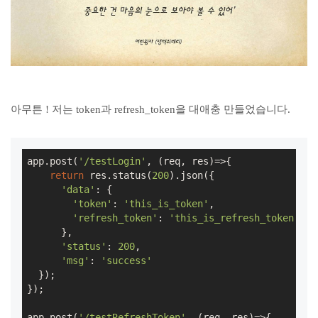
아무튼 ! 저는 token과 refresh_token을 대애충 만들었습니다.
app.post(
'/testLogin'
, (req, res)=>{

return
 res.status(
200
).json({

'data'
: {

'token'
: 
'this_is_token'
,

'refresh_token'
: 
'this_is_refresh_token'
      },

'status'
: 
200
,

'msg'
: 
'success'
  });

});

app.post(
'/testRefreshToken'
, (req, res)=>{
