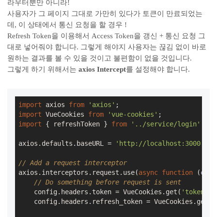
라우터뿐만 아니라!
사용자가 그 페이지 그대로 가만히 있다가 토큰이 만료되었는
데, 이 상태에서 통신 요청을 할 경우 !
Refresh Token을 이용해서 Access Token을 갱신 + 통신 요청 그
대로 넣어줘야 합니다. 그렇게 해야지 사용자는 끊김 없이 바로
원하는 결과를 볼 수 있을 것이고 불편함이 없을 것입니다.
그렇게 하기 위해서는
axios Intercept
를 설정해야 합니다.
import
 axios 
from
'axios'
import
 VueCookies 
from
'vue-cookies'
import
 { refreshToken } 
from
'../service/login'
axios.defaults.baseURL = 
'http://localhost:3000'
;

// Add a request interceptor
axios.interceptors.request.use(
async
function
 (
conf
// Do something before request is sent
    config.headers.token = VueCookies.get(
'token'
);

    config.headers.refresh_token = VueCookies.get(
'