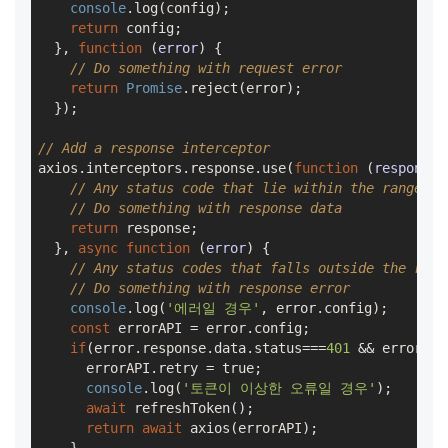
console
.log(config);

return
 config;

  }, 
function
 (
error
) 
{

// Do something with request error
return
Promise
.reject(error);

  });

// Add a response interceptor
axios.interceptors.response.use(
function
 (
response
)
// Any status code that lie within the range of
// Do something with response data
return
 response;

  }, 
async
function
 (
error
) 
{

// Any status codes that falls outside the rang
// Do something with response error
console
.log(
'에러일 경우'
, error.config);

const
 errorAPI = error.config;

if
(error.response.data.status===
401
 && errorAPI
      errorAPI.retry = 
true
;

console
.log(
'토큰이 이상한 오류일 경우'
);

await
 refreshToken();

return
await
 axios(errorAPI);
