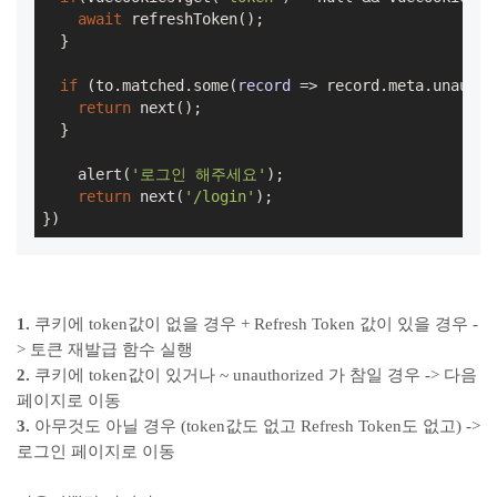
await
 refreshToken();

  }

if
 (to.matched.some(
record
 =>
 record.meta.unautho
return
 next();

  }

    alert(
'로그인 해주세요'
);

return
 next(
'/login'
);

})
1.
쿠키에 token값이 없을 경우 + Refresh Token 값이 있을 경우 -
> 토큰 재발급 함수 실행
2.
쿠키에 token값이 있거나 ~ unauthorized 가 참일 경우 -> 다음
페이지로 이동
3.
아무것도 아닐 경우 (token값도 없고 Refresh Token도 없고) ->
로그인 페이지로 이동