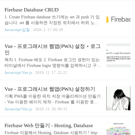
ion getThumbnail(dealiName) { const { items } = await
firebase.storage().ref(`thumbnail/${dealiName}`).listAll
Firebase Database CRUD
(); let thumbnaills = []; items.map((i) => { const { fullP
1. Create Firebase database 쓰기에는 set 과 push 가 있
ath } = i; thumbnaills.push({..
습니다. set 를 사용하면 지정된 위치에서 하위 노드
를 포함하여 모든 데이터를 덮어씁니다. 키 값이 따
Javascript/삽질
2020. 2. 17. 00:39
로 없으며 지정된 위치에 바로 저장됩니다. 만약 하
위에 데이터가 있다면 지워지고 덮어쓰여집니다. fire
base.database().ref('status/lounge').set({ status: data.statu
Vue - 프로그래시브 웹앱(PWA) 설정 + 로그
s, playTime: data.playTime, videoName: data.videoNam
인
e, }); push 를 사용하면 데이터베이스의 데이터 목록
목차 1. Firebase 배포 2. Firebase 로그인 권한이 있는
에 추가합니다. 목록에 새 노드를 푸시할 때마다 데
터미널에서 Firebase login 명령어를 입력하시고 구글
이터베이스에서 고유 키(예: music////)를 생성합니다.
로그인 합니다. 로그인을 성공하면 아래와같은 페이
Javascript/Vue.js
2019. 12. 17. 22:22
firebase.database().ref(`m..
지가 뜹니다. Firebase init 설정상에서 public 폴더 사
용할꺼냐(디폴트) 해서 Y 눌렀더니 나중에 배포했을
때 빌드된 파일을 찾지 못했습니다. firebase.json publi
Vue - 프로그래시브 웹앱(PWA) 설정하기
c을 dist로 변경 빌드가 된 Vue 프로젝트가 dist 에 저
기획 PWA를 이용한 위치 저장 어플리케이션 만들기
장되기 때문에 설정을 수정해야함 Firebase deploy 무
- Vue 이용한 페이지 제작 - Firebase 를 이용한 호스
료로 호스팅 해주는 것을 볼 수 있습니다 서비스워커
팅 + DB 저장 목차 1. vue-cli4 Setting 2. Firebase Setti
Javascript/Vue.js
2019. 11. 28. 00:33
도 잘 돌아가는 것을 볼 수 있습니다. 서비스 워커란?
ng 1. vue-cli Setting 설정 중 PWA 설정 도와주는 옵션
서비스 워커는 브라우저가 백그라운드에서 실행하는
이 있습니다. 설정해주시면 편합니다. 2. Firebase Sett
스크립트로, 웹페이지와는 별개로 작동하며, 웹페이
ing Window에서 firebase-tools 를 설치하려면 까다롭
Firebase Web 만들기 - Hosting, Database
지 또는..
습니다. 글로벌로 설치해서 사용하라고 적혀있는데,
Firebase 이용해서 Hosting, Database 사용하기 ! http