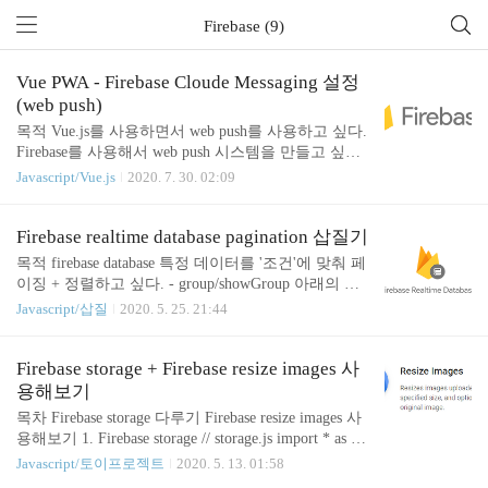
Firebase (9)
Vue PWA - Firebase Cloude Messaging 설정
(web push)
목적 Vue.js를 사용하면서 web push를 사용하고 싶다.
Firebase를 사용해서 web push 시스템을 만들고 싶다.
다음 사이드 프로젝트에서 사용할 것이다. 모바일팀
Javascript/Vue.js
2020. 7. 30. 02:09
에서 firebase를 이용해 푸시 시스템을 쓰고 있는데,
'언젠가... 웹에도 적용할 수도 있을 것 같다'라는 말
을 듣고... 연습 삼아... Firebase setting 필요 모듈 (npm
Firebase realtime database pagination 삽질기
install -g) firebase-tools window 경우에는 cmd를 권한
목적 firebase database 특정 데이터를 '조건'에 맞춰 페
있는 창으로 키셔야 합니다. 프로젝트 root에 firebase
이징 + 정렬하고 싶다. - group/showGroup 아래의 데
를 초기화해줍니다. 자세한 설치는 여기서 설명 Fireb
이터들을 likes/count가 높은 수 대로 맞춰서 정렬하고
Javascript/삽질
2020. 5. 25. 21:44
ase console 프로젝트 설정에서 firebase cloude messagi
싶다. firebase database 생김새 아래 코드는 group/sho
ng 설정을 찾을 수 있습니다. firebase clou..
wGroup 아래 likes/count에 대해서 정렬하는 코드입니
다. 하지만 정렬만 하는 기능일 뿐 페이징을 하지 못
Firebase storage + Firebase resize images 사
합니다. firebase database 기본 쿼리에서는 페이징 기
용해보기
능을 따로 지원하지 않기 때문에 자체적으로 만들어
목차 Firebase storage 다루기 Firebase resize images 사
야 합니다. // group/showGroup 아래 likes/count 에 대
용해보기 1. Firebase storage // storage.js import * as fir
해서 정렬 export function getOpenGroup() { return fire
ebase from 'firebase/app'; import 'firebase/storage'; // 파
Javascript/토이프로젝트
2020. 5. 13. 01:58
base.database().ref('g..
일 전체 목록 부르기 + url 가져오기 export async funct