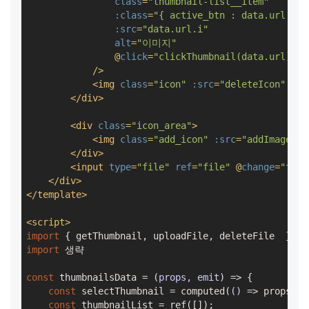
class
=
"thumbnail-list__item"
:class
=
"{ active_btn : data.url.i =
:src
=
"data.url.i"
alt
=
"이미지"
                @
click
=
"clickThumbnail(data.url)"
            />
<
img
class
=
"icon"
:src
=
"deleteIcon"
alt
</
div
>
<
div
class
=
"icon_area"
>
<
img
class
=
"add_icon"
:src
=
"addImageIco
</
div
>
<
input
type
=
"file"
ref
=
"file"
 @
change
=
"file
</
div
>
</
template
>
<
script
>
import
 { getThumbnail, uploadFile, deleteFile  } 
fr
import
 생략

const
 thumbnailsData = 
(
props, emit
) =>
 {

const
 selectThumbnail = computed(
()
 =>
 props.va
const
 thumbnailList = ref([]);
