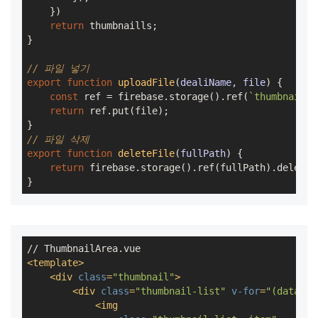
    })

return
 thumbnaills;

}

// 파일 넣기
export
function
uploadFile
(
dealiName, file
) 
{

const
 ref = firebase.storage().ref(
`thumbnail/
$
return
 ref.put(file);

// 파일 삭제
export
function
deleteFile
(
fullPath
) 
{

return
 firebase.storage().ref(fullPath).delete()
}
<
template
>
<
div
class
=
"thumbnail"
>
<
div
class
=
"thumbnail-list"
v-for
=
"(data, i
<
img