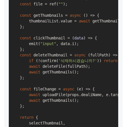
const
 file = ref(
""
);

const
 getThumbnails = 
async
 () => {

        thumbnailList.value = 
await
 getThumbnail(pr
    };

const
 clickThumbnail = 
(
data
) =>
 {

        emit(
"input"
, data.i);

    };

const
 deleteThumbnail = 
async
 (fullPath) => {

if
 (!confirm(
'삭제하시겠습니까?'
)) 
return
;

await
 deleteFile(fullPath);

await
 getThumbnails();

    };

const
 fileChange = 
async
 (e) => {

await
 uploadFile(props.dealiName, e.target.
await
 getThumbnails();

    };

return
 {

        selectThumbnail,
