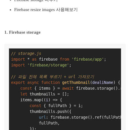
Firebase resize images 사용해보기
1. Firebase storage
// storage.js
import
 * 
as
 firebase 
from
'firebase/app'
import
'firebase/storage'
;

// 파일 전체 목록 부르기 + url 가져오기
export
async
function
getThumbnail
(
dealiName
) 
{

const
 { items } = 
await
 firebase.storage().ref(
let
 thumbnaills = [];

    items.map(
(
i
) =>
 {

const
 { fullPath } = i;

        thumbnaills.push({

url
: firebase.storage().ref(fullPath).g
            fullPath,

        });
