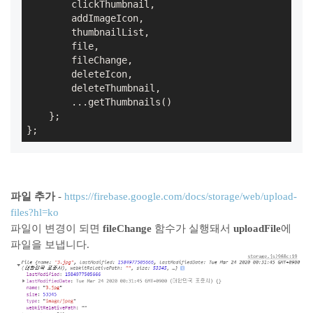
        clickThumbnail,

        addImageIcon,

        thumbnailList,

        file,

        fileChange,

        deleteIcon,

        deleteThumbnail,

        ...getThumbnails()

    };

};
파일 추가
-
https://firebase.google.com/docs/storage/web/upload-
files?hl=ko
파일이 변경이 되면
fileChange
함수가 실행돼서
uploadFile
에
파일을 보냅니다.