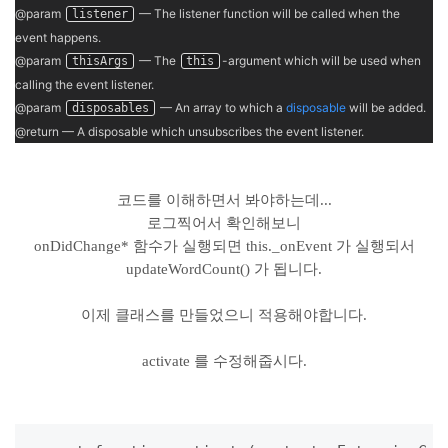
@param
— The listener function will be called when the
listener
event happens.
@param
— The
-argument which will be used when
thisArgs
this
calling the event listener.
@param
— An array to which a
disposable
will be added.
disposables
@return
— A disposable which unsubscribes the event listener.
코드를 이해하면서 봐야하는데...
로그찍어서 확인해보니
onDidChange* 함수가 실행되면 this._onEvent 가 실행되서
updateWordCount() 가 됩니다.
이제 클래스를 만들었으니 적용해야합니다.
activate 를 수정해줍시다.