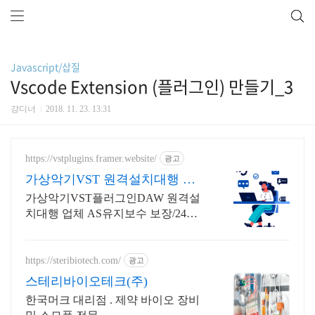
Javascript/삽질
Vscode Extension (플러그인) 만들기_3
강디너
2018. 11. 23. 13:31
https://vstplugins.framer.website/
광고
가상악기VST 원격설치대행 가
상악기플러그인 원격설치대행
가상악기VST플러그인DAW 원격설
치대행 업체 AS유지보수 보장/24시
간 상담 가상악기VST플러그인DAW
원격설치대행 전문업체/AS 유지보
수 보장/24시간 상담
https://steribiotech.com/
광고
스테리바이오테크(주)
한국머크 대리점 . 제약 바이오 장비