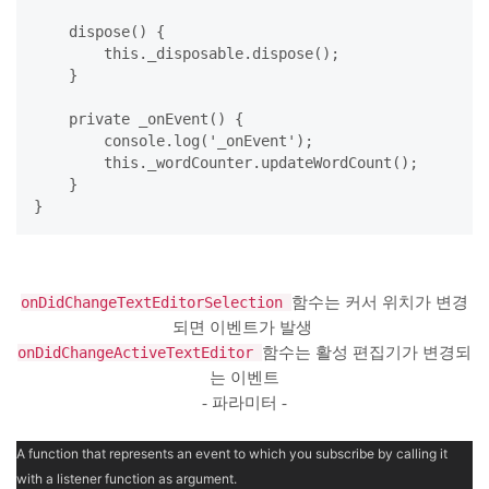
    dispose() {

        this._disposable.dispose();

    }

    private _onEvent() {

        console.log('_onEvent');

        this._wordCounter.updateWordCount();

    }

}
onDidChangeTextEditorSelection
함수는 커서 위치가 변경
되면 이벤트가 발생
onDidChangeActiveTextEditor
함수는 활성 편집기가 변경되
는 이벤트
- 파라미터 -
A function that represents an event to which you subscribe by calling it
with a listener function as argument.