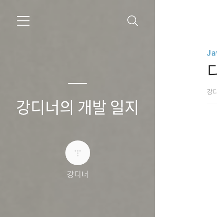
Ja
디
강
강디너의 개발 일지
강디너