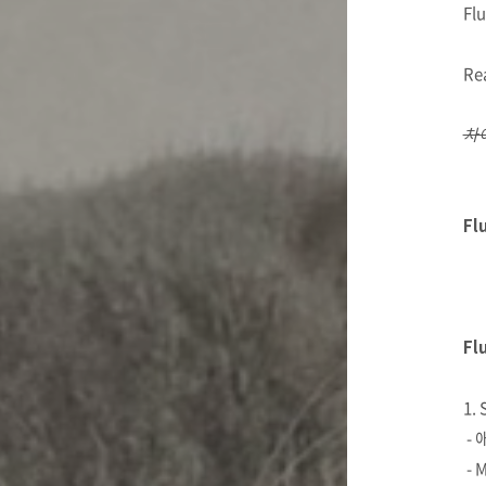
Fl
Re
차
Fl
Fl
1. 
-
- 