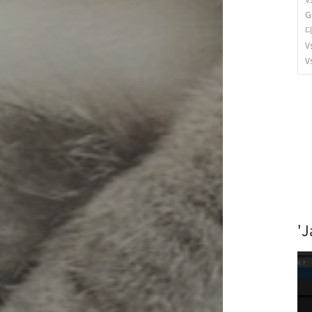
G
디
V
V
'J