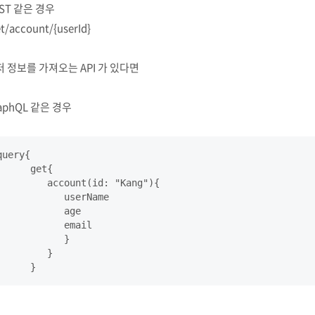
ST 같은 경우
t/account/{userId}
 정보를 가져오는 API 가 있다면
aphQL 같은 경우
query{

      get{

         account(id: "Kang"){

            userName

            age

            email

            }

         }
