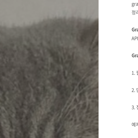
gr
정
Gr
AP
Gr
1.
2.
3.
예