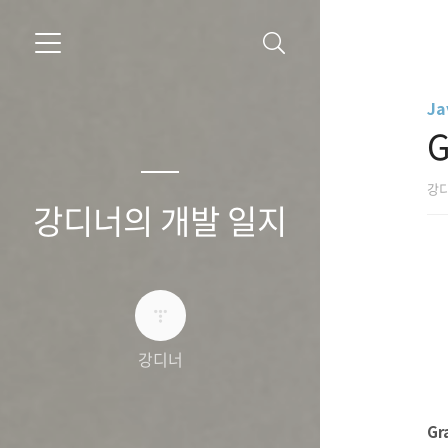
Ja
G
강
강디너의 개발 일지
강디너
Gr