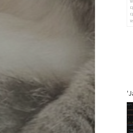
V
디
디
V
'J