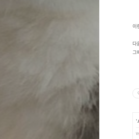
이
다음
그
'
V