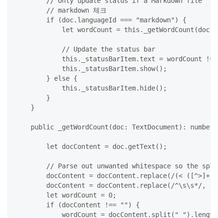
        // Only update status if a Markdown file

        // markdown 체크

        if (doc.languageId === "markdown") {

            let wordCount = this._getWordCount(doc);

            // Update the status bar

            this._statusBarItem.text = wordCount !==
            this._statusBarItem.show();

        } else {

            this._statusBarItem.hide();

        }

    }

    public _getWordCount(doc: TextDocument): number {
        let docContent = doc.getText();

        // Parse out unwanted whitespace so the spli
        docContent = docContent.replace(/(< ([^>]+)<
        docContent = docContent.replace(/^\s\s*/, ''
        let wordCount = 0;

        if (docContent !== "") {

            wordCount = docContent.split(" ").length;