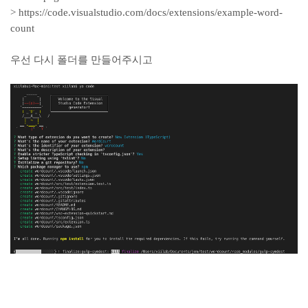
> https://code.visualstudio.com/docs/extensions/example-word-
count
우선 다시 폴더를 만들어주시고