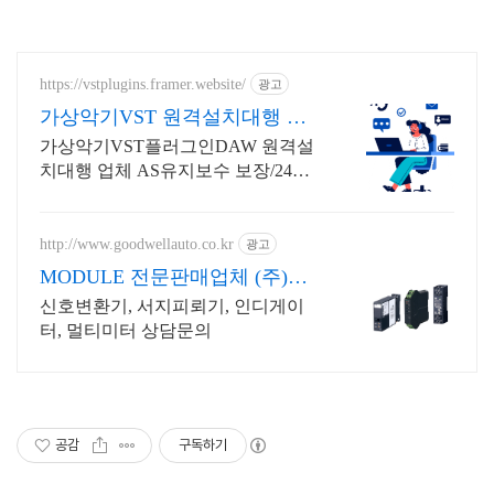
https://vstplugins.framer.website/
광고
가상악기VST 원격설치대행 가
상악기플러그인 원격설치대행
가상악기VST플러그인DAW 원격설
치대행 업체 AS유지보수 보장/24시
간 상담 가상악기VST플러그인DAW
원격설치대행 전문업체/AS 유지보
수 보장/24시간 상담
http://www.goodwellauto.co.kr
광고
MODULE 전문판매업체 (주)굳
웰
신호변환기, 서지피뢰기, 인디게이
터, 멀티미터 상담문의
공감
구독하기