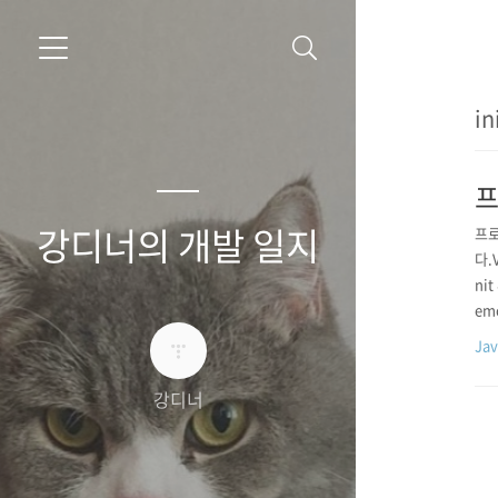
in
프
강디너의 개발 일지
프로
다.
ni
em
it
Ja
강디너