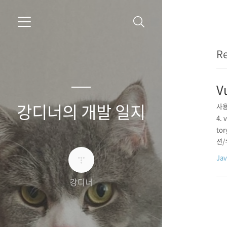
Re
V
강디너의 개발 일지
사용할
4.
to
션/
사용
Jav
cce
강디너