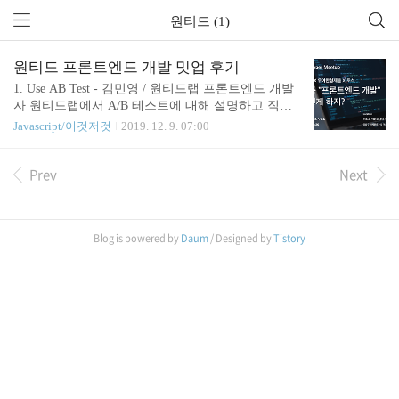
원티드 (1)
원티드 프론트엔드 개발 밋업 후기
1. Use AB Test - 김민영 / 원티드랩 프론트엔드 개발
자 원티드랩에서 A/B 테스트에 대해 설명하고 직접
시연했다. 회원가입 전환율 관련 테스트를 진행 A안
Javascript/이것저것
2019. 12. 9. 07:00
(원본)은 채용 공고를 보기 전 가입 유도를 하고, B안
(대안)은 채용 공고는 일단 보여주고, 유저의 추가적
Prev
Next
인 액션이 있을 경우 가입 유도. 어떤 것이 회원가입
전환율이 높은가 테스트해서 B 안이 2.5배 높다는 것
을 데이터를 통해 얻어서 성공했다는 것을 증명. 사
용한 툴로는 Google Optimize Javascript API Google O
Blog is powered by
Daum
/ Designed by
Tistory
ptimize Javascript API의 설정 페이지 타겟팅 원본과
대안 설정 사용자 타겟팅(로그인 한 사람, 안 한 사
람, 사용 기기 등) 트래픽 할당(%) GA 연동 원티드랩
의 기술 스펙으로는 ..