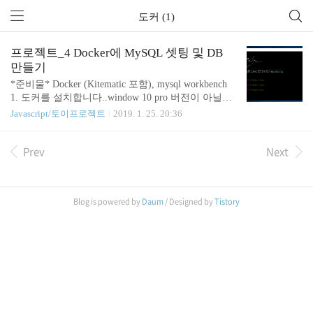
도커 (1)
프로젝트_4 Docker에 MySQL 셋팅 및 DB
만들기
*준비물* Docker (Kitematic 포함), mysql workbench
1. 도커를 설치합니다..window 10 pro 버전이 아닐경
우 잘 찾으셔서 다운 받으셔야 합니다. 2. docker 터미
Javascript/토이프로젝트
2019. 1. 25. 20:36
널에서 mysql을 찾아봅니다. docker search mysql OFF
ICIAL 항목에 OK 라고 표시되어있으면 공식이미지
Prev
Next
라는 뜻 입니다.그중 저는 mysql 을 다운받겠습니다.
2. mysql 내려 받기 docker pull mysql 3. mysql 이미지
를 컨테이너로 만들어봅시다. docker run 에 대한 환
경 변수 참고 사이트 - http://pyrasis.com/book/DockerF
Blog is powered by
Daum
/ Designed by
Tistory
orTheReallyImpatient/Chapter20/28 호스트의 3306포트
와 컨테이너의 3306 포..