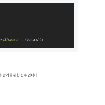
e/v3/search`
, {params});

사용 관리를 위한 변수 입니다.