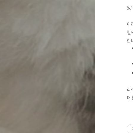
있으
이
필
합
리
더