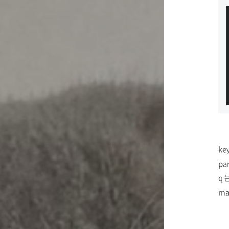
ke
pa
q 
ma