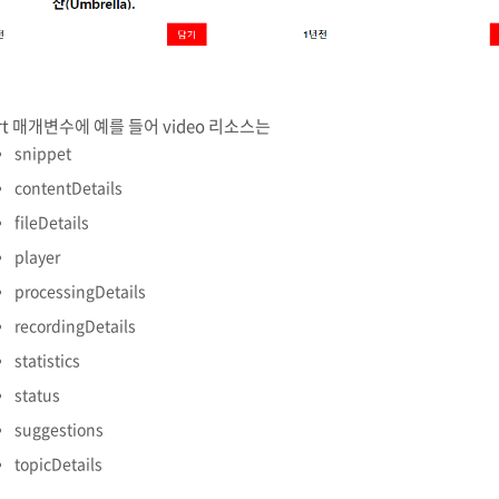
rt 매개변수에 예를 들어 video 리소스는
snippet
contentDetails
fileDetails
player
processingDetails
recordingDetails
statistics
status
suggestions
topicDetails