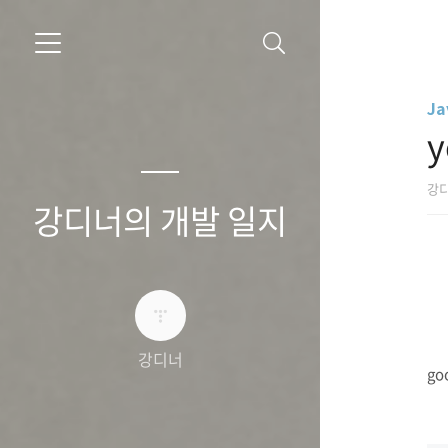
Ja
y
강
강디너의 개발 일지
강디너
go