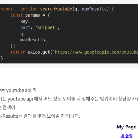
export
function
searchYoutube
(
q, maxResults
) 
{

const
 params = {

        key,

part
: 
'snippet'
,

        q,

        maxResults,

    };

return
 axios.get(
`https://www.googleapis.com/youtub
}
y는 youtube api 키
rt는 youtube api 에서 어느 정도 보여줄 지 정해주는 범위이며 할당량 
는 검색어
xResults는 결과를 몇개 보여줄 지 입니다.