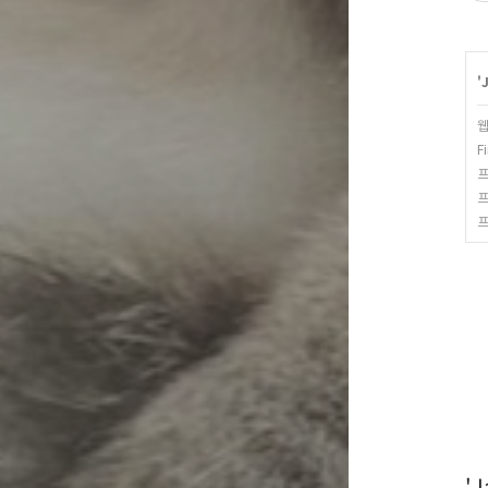
'
웹
F
프
프
프
'J