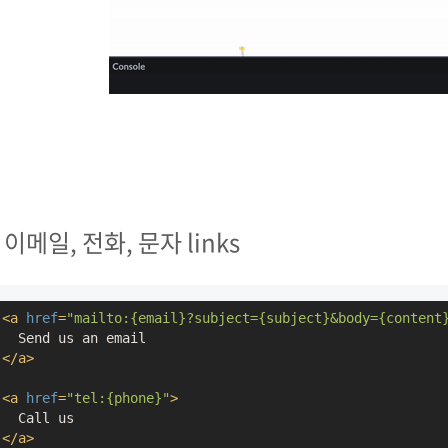
. 이메일, 전화, 문자 links
<
a
href
=
"mailto:{email}?subject={subject}&body={content
</
a
>
<
a
href
=
"tel:{phone}"
>
</
a
>