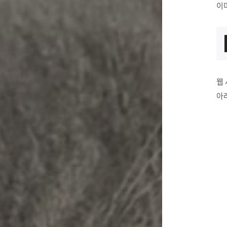
이미
웹 
아래