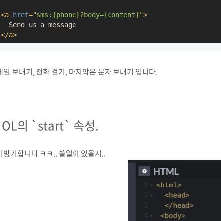
<
a
href
=
"sms:{phone}?body={content}"
>
</
a
>
일 보내기, 전화 걸기, 마지막은 문자 보내기 입니다.
. OL의 `start` 속성.
방기합니다 ㅋㅋ.. 쓸일이 있을지..