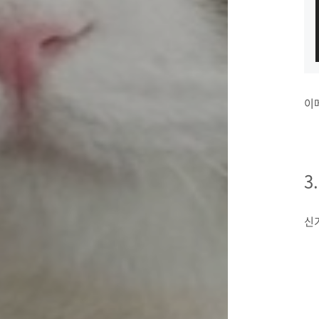
이메
3
신기