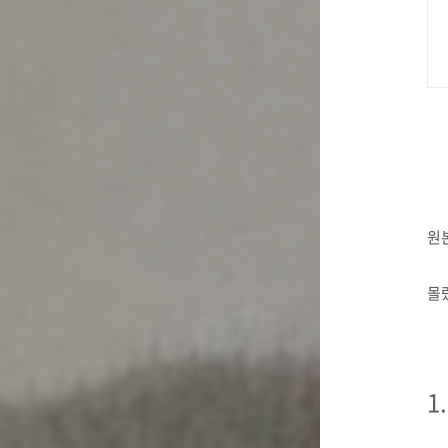
원본
몰
1