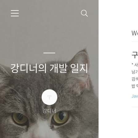
We
구
강디너의 개발 일지
* 
남기
검색
밥 
명해
Ja
에 
강디너