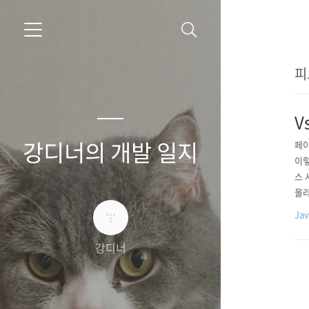
피
V
강디너의 개발 일지
페이
이렇
스 
몰라서
e, 
Jav
ay 
강디너