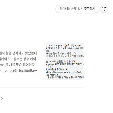
강디너의 개발 일지
구독하기
 들어올줄 생각치도 못했는데
멜케이스 + 상수는 상수 케이
comma 를 사용 무슨 용어인지
.replace(selectionRang
ted: any 였는데 object, arr