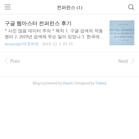
컨퍼런스 (1)
구글 웹마스터 컨퍼런스 후기
* 사진 많음 데이터 주의 * 목차 1. 구글 검색의 작동
원리 2. 2019년 검색에 무슨 일이 있었나 3. 한국에서
SEO로 살아남기 4. 점심 5. 검색엔진이 이해할 수 있
Javascript/이것저것
2019. 12. 2. 03:35
는 사이트 만들기 6. 커피타임 7. 디지털 마케팅을 위
한 구글 서치 콘솔 8. 구글 검색 자세히 들여다보기 9.
Prev
Next
웹사이트 성능 개선 도구 입장할 때 기념품으로 칫솔
세트 + 스티커 + 식권을 받았습니다. 밥 먹고 이 닦고
오라는 큰 그림인가...! 1. 구글 검색의 작동 원리 - 구
글 검색팀 이수현 님 구글 검색의 작동 원리를 설명
Blog is powered by
Daum
/ Designed by
Tistory
해주시고, 검색 알고리즘의 주요 요소에 대해 설명했
다. 또한 구글 검색 엔진은 계속해서 업데이트되고
있으며 1년에 약 60만??(잘 기억이..) 아이디어 중 철
저한 테스트를 거쳐서 약 3천 개? 정도의..