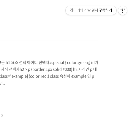
강디너의 개발 일지
구독하기
든 h1 요소 선택 아이디 선택자#special { color:green;} id가
자식 선택자h2 > p {border:1px solid #000} h2 자식인 p 태
s="example] {color:red;} class 속성이 example 인 p
i..