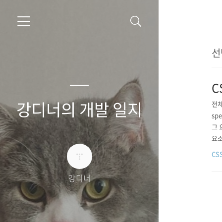
선
C
강디너의 개발 일지
전체
spe
그 요
요소
CS
강디너