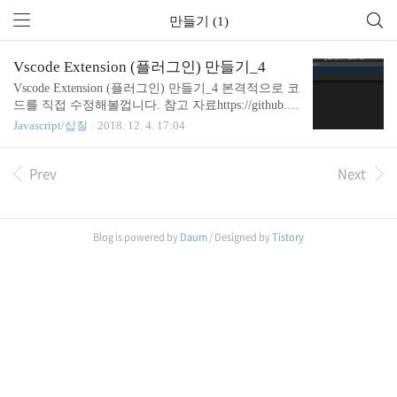
만들기 (1)
Vscode Extension (플러그인) 만들기_4
Vscode Extension (플러그인) 만들기_4 본격적으로 코
드를 직접 수정해볼껍니다. 참고 자료https://github.co
m/sculove/translator/blob/master/src/extension.ts 위의 코
Javascript/삽질
2018. 12. 4. 17:04
드를 보면서 작성하며 익혔습니다. 1. 선택한 텍스트
정보 얻기2. 선택한 텍스트를 번역? 할 준비하기 'use
Prev
Next
strict'; import { window as vswindow, commands, Exten
sionContext, Range, } from 'vscode'; export function acti
vate(context: ExtensionContext) { console.log('Congratu
lations, your extension "hello-world" is n..
Blog is powered by
Daum
/ Designed by
Tistory