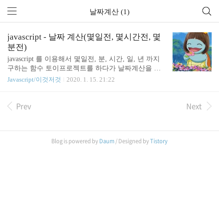
날짜계산 (1)
javascript - 날짜 계산(몇일전, 몇시간전, 몇
분전)
javascript 를 이용해서 몇일전, 분, 시간, 일, 년 까지
구하는 함수 토이프로젝트를 하다가 날짜계산을 하
고는 싶은데 moment.js는 무겁다고 생각이 들고... 어
Javascript/이것저것
2020. 1. 15. 21:22
떻게 만들까아아 고민고민 하다가 회사 프로젝트에
서 저희팀 '꼬북'님께서 만든걸 보고 사용 !!! function
Prev
Next
timeForToday(value) { const today = new Date(); const t
imeValue = new Date(value); const betweenTime = Mat
h.floor((today.getTime() - timeValue.getTime()) / 1000 /
60); if (betweenTime < 1) return '방금전'; if (betweenTi
Blog is powered by
Daum
/ Designed by
Tistory
me < 60) { return `${..