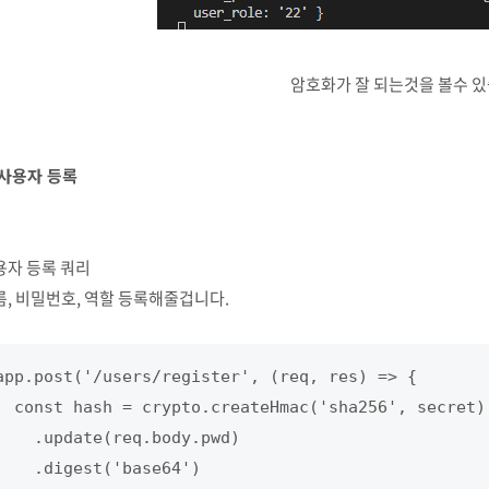
암호화가 잘 되는것을 볼수 있
 사용자 등록
용자 등록 쿼리
름, 비밀번호, 역할 등록해줄겁니다.
app.post('/users/register', (req, res) => {

  const hash = crypto.createHmac('sha256', secret)

    .update(req.body.pwd)

    .digest('base64')
