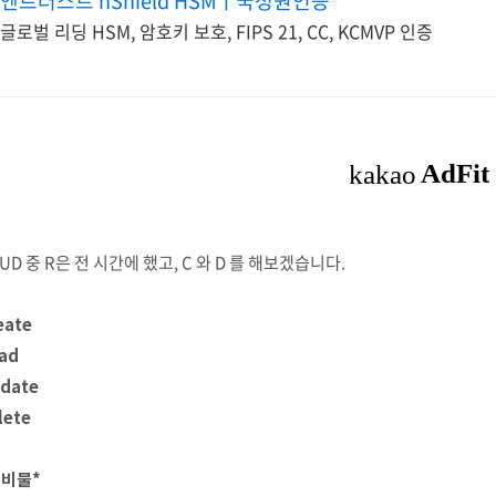
엔트러스트 nShield HSMㅣ국정원인증
글로벌 리딩 HSM, 암호키 보호, FIPS 21, CC, KCMVP 인증
UD 중 R은 전 시간에 했고, C 와 D 를 해보겠습니다.
eate
ad
date
lete
준비물*