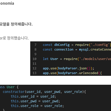
sonomia
. 모델을 정의해줍니다.
er로 정의했습니다.
ass
User
 {
constructor
(
user_id
, 
user_pwd
, 
user_role
){
this
.
user_id
 = 
user_id
;
this
.
user_pwd
 = 
user_pwd
;
this
.
user_role
 = 
user_role
;
  }