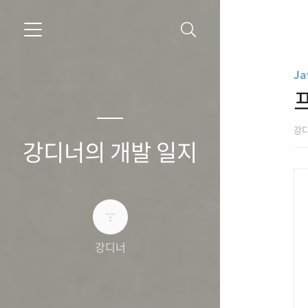
Ja
프
강
강디너의 개발 일지
강디너