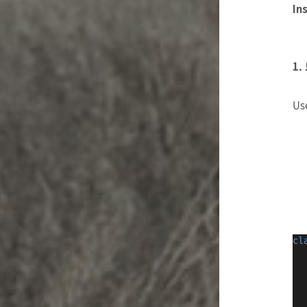
In
1
Us
cl
  