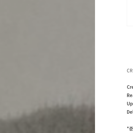
CR
Cr
Re
Up
De
*