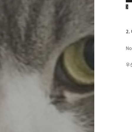
}
2
No
우선