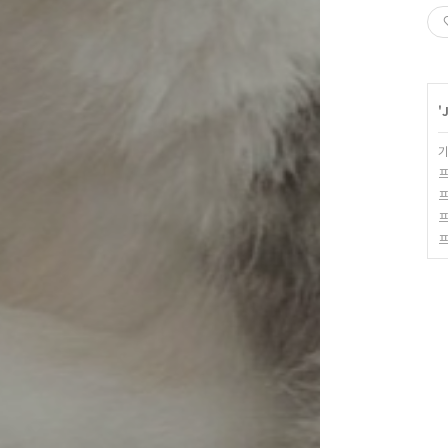
'
기
프
프
프
프