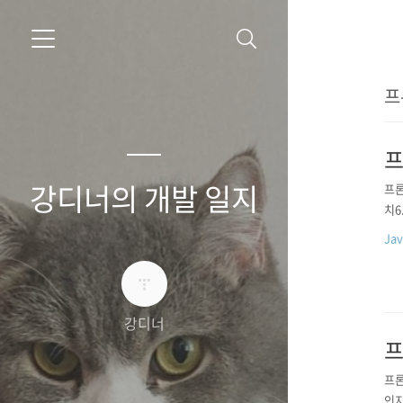
프
프
강디너의 개발 일지
프론
치6
Jav
강디너
프
프론
인지