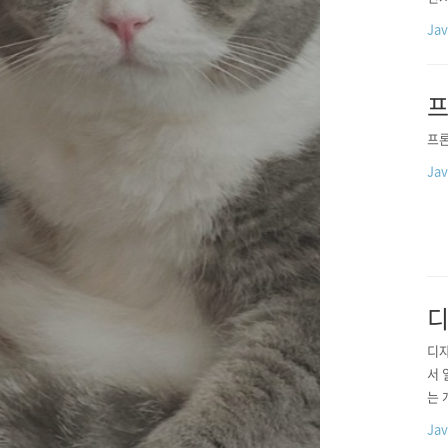
Jav
프
프론
Jav
디
디자인
서 
는 
Jav