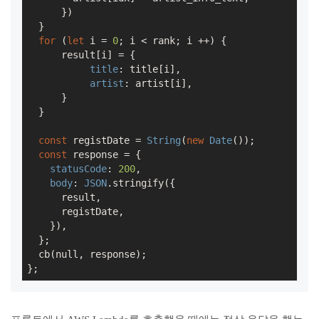
      })

  }

for
 (
let
 i = 
0
; i < rank; i ++) {

      result[i] = {

title
: title[i],

artist
: artist[i],

      }

  }

const
 registDate = 
String
(
new
Date
());

const
 response = {

statusCode
: 
200
,

body
: 
JSON
.stringify({

      result,

      registDate,

    }),

  };

  cb(
null
, response);
