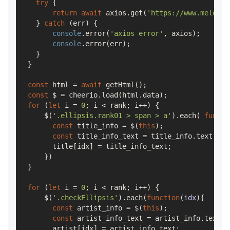
try
 {

return
await
 axios.get(
'https://www.melon.c
    } 
catch
 (err) {

console
.error(
'axios error'
, axios);

console
.error(err);

    }

  }

const
 html = 
await
 getHtml();

const
 $ = cheerio.load(html.data);

for
 (
let
 i = 
0
; i < rank; i++) {

      $(
'.ellipsis.rank01 > span > a'
).each( 
functi
const
 title_info = $(
this
);

const
 title_info_text = title_info.text();

        title[idx] = title_info_text;

      })

  }

for
 (
let
 i = 
0
; i < rank; i++) {

      $(
'.checkEllipsis'
).each(
function
(
idx
)
{

const
 artist_info = $(
this
);

const
 artist_info_text = artist_info.text();
        artist[idx] = artist_info_text;
