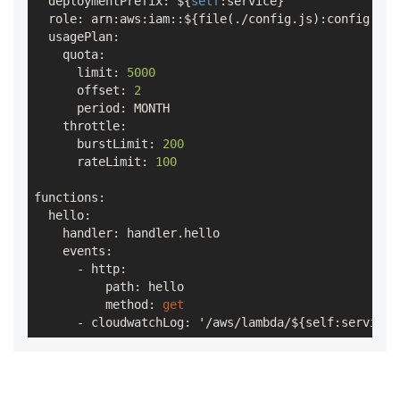
  deploymentPrefix: ${
self
:service}

  role: arn:aws:iam::${file(./config.js):config.ACC
  usagePlan:

    quota:

      limit: 
5000
      offset: 
2
      period: MONTH

    throttle:

      burstLimit: 
200
      rateLimit: 
100
functions:

  hello:

    handler: handler.hello

    events: 

      - http:

          path: hello

          method: 
get
      - cloudwatchLog: '/aws/lambda/${self:service}