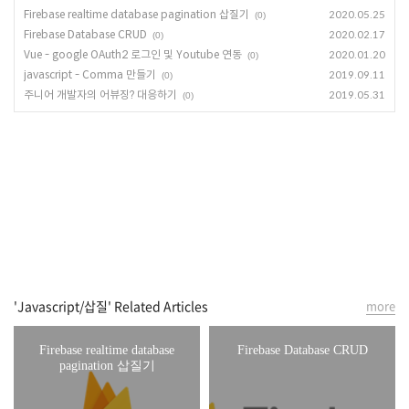
Firebase realtime database pagination 삽질기
2020.05.25
(0)
Firebase Database CRUD
2020.02.17
(0)
Vue - google OAuth2 로그인 및 Youtube 연동
2020.01.20
(0)
javascript - Comma 만들기
2019.09.11
(0)
주니어 개발자의 어뷰징? 대응하기
2019.05.31
(0)
'Javascript/삽질' Related Articles
more
Firebase realtime database
Firebase Database CRUD
pagination 삽질기