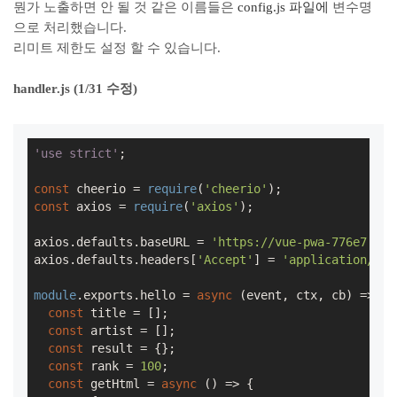
뭔가 노출하면 안 될 것 같은 이름들은
config.js 파일에
변수명
으로 처리했습니다.
리미트 제한도 설정 할 수 있습니다.
handler.js (1/31 수정)
'use strict'
;

const
 cheerio = 
require
(
'cheerio'
const
 axios = 
require
(
'axios'
);

axios.defaults.baseURL = 
'https://vue-pwa-776e7.fir
axios.defaults.headers[
'Accept'
] = 
'application/jso
module
.exports.hello = 
async
 (event, ctx, cb) => {

const
 title = [];

const
 artist = [];

const
 result = {};

const
 rank = 
100
;

const
 getHtml = 
async
 () => {
