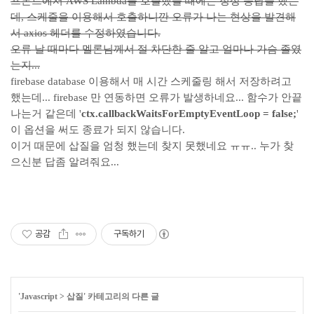
프론트에서 AWS Lambda를 호출했을 때에는 정상 응답을 했는
데, 스케줄을 이용해서 호출하니깐 오류가 나는 현상을 발견해
서 axios 헤더를 수정하였습니다.
오류 날 때마다 멜론님께서 절 차단한 줄 알고 얼마나 가슴 졸였
는지...
firebase database 이용해서 매 시간 스케줄링 해서 저장하려고
했는데... firebase 만 연동하면 오류가 발생하네요... 함수가 안끝
나는거 같은데 '
ctx
.
callbackWaitsForEmptyEventLoop
=
false
;
'
이 옵션을 써도 종료가 되지 않습니다.
이거 때문에 삽질을 엄청 했는데 찾지 못했네요 ㅠㅠ.. 누가 찾
으신분 답좀 알려줘요...
공감
구독하기
'
Javascript
>
삽질
' 카테고리의 다른 글