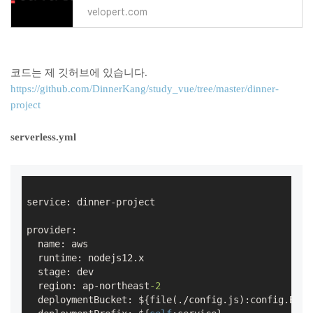
velopert.com
코드는 제 깃허브에 있습니다.
https://github.com/DinnerKang/study_vue/tree/master/dinner-
project
serverless.yml
service: dinner-project

provider:

  name: aws

  runtime: nodejs12.x

  stage: dev

  region: ap-northeast
-2
  deploymentBucket: ${file(./config.js):config.BUCKE