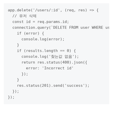
app.delete('/users/:id', (req, res) => {

  // 유저 삭제

  const id = req.params.id;

  connection.query(`DELETE FROM user WHERE use
    if (error) {

      console.log(error);

    }

    if (results.length == 0) {

      console.log('찾는값 없음');

      return res.status(400).json({

        error: 'Incorrect id'

      });

    }

    res.status(201).send('success');

  });

});