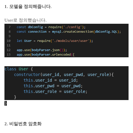
1. 모델을 정의해줍니다.
User로 정의했습니다.
class
User
 {
constructor
(
user_id
, 
user_pwd
, 
user_role
){
this
.
user_id
 = 
user_id
;
this
.
user_pwd
 = 
user_pwd
;
this
.
user_role
 = 
user_role
;
    }
}
2. 비밀번호 암호화